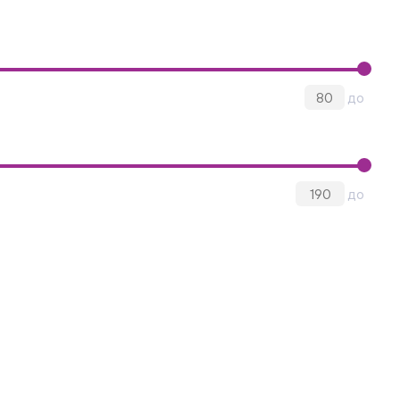
до
до