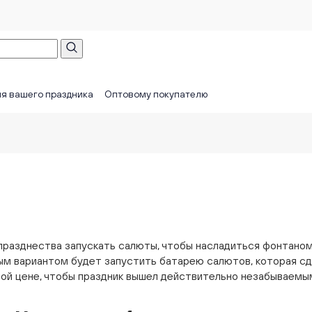
я вашего праздника
Оптовому покупателю
 празднества запускать салюты, чтобы насладиться фонтано
ным вариантом будет запустить батарею салютов, которая 
ной цене, чтобы праздник вышел действительно незабываемы