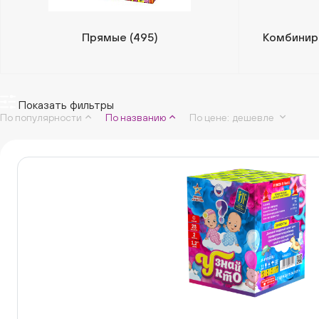
Прямые
(495)
Комбинир
Показать фильтры
По популярности
По названию
По цене
:
дешевле