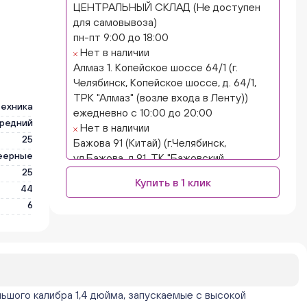
ЦЕНТРАЛЬНЫЙ СКЛАД (Не доступен
для самовывоза)
пн-пт 9:00 до 18:00
Нет в наличии
Алмаз 1. Копейское шоссе 64/1 (г.
Челябинск, Копейское шоссе, д. 64/1,
ТРК "Алмаз" (возле входа в Ленту))
техника
ежедневно с 10:00 до 20:00
редний
Нет в наличии
25
Бажова 91 (Китай) (г.Челябинск,
еерные
ул.Бажова, д.91, ТК "Бажовский,
25
островок "Кисло-сладкий Ниндзя")
Купить в 1 клик
ежедневно с 10:00 до 20:00
44
Нет в наличии
6
Бажова 91 Цветы (г. Челябинск,
ул.Бажова, д91/1 (на парковке))
ежедневно с 10:00 до 20:00
Нет в наличии
Бейвеля 59 (Цветы) (Бейвеля, 59)
ежедневно с 10:00 до 20:00
ьшого калибра 1,4 дюйма, запускаемые с высокой