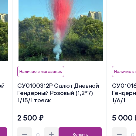
Наличие в магазинах
Наличие в
ой
СУ0100312Р Салют Дневной
СУ01016
)
Гендерный Розовый (1,2*7)
Гендерн
1/15/1 треск
1/6/1
2 500 ₽
5 000 
Купить