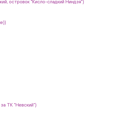
вский, островок "Кисло-сладкий Ниндзя")
е))
, за ТК "Невский")