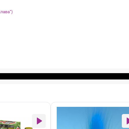
Слава")