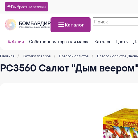
Выбрать магазин
Каталог
% Акции
Собственная торговая марка
Каталог
Цветы
Дл
Главная
/
Каталог товаров
/
Батареи салютов
/
Батареи салютов Днев
РС3560 Салют "Дым веером" (