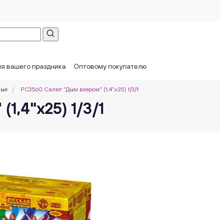
я вашего праздника
Оптовому покупателю
ные
/
РС3560 Салют "Дым веером" (1,4"х25) 1/3/1
1,4"х25) 1/3/1