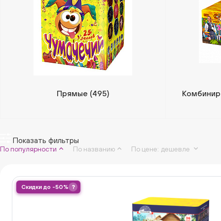
Прямые
(495)
Комбинир
Показать фильтры
По популярности
По названию
По цене
:
дешевле
Скидки до -50%
?