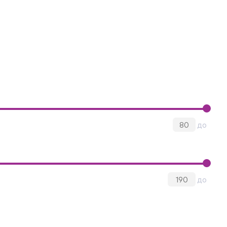
до
до