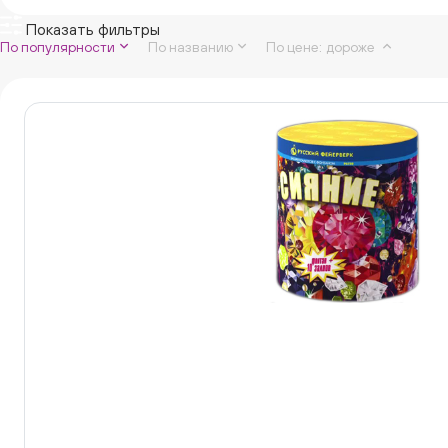
Показать фильтры
По популярности
По названию
По цене
:
дороже