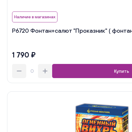
Наличие в магазинах
Р6720 Фонтан+салют "Проказник" ( фонтан+
1 790 ₽
Купить