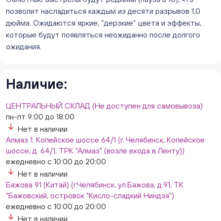
8/1, ТЦ "Слава")
позволит насладиться каждым из десяти разрывов 1,0
ежедневно с 10:00 до 20:00
дюйма. Ожидаются яркие, “дерзкие” цвета и эффекты,
Нет в наличии
которые будут появляться неожиданно после долгого
Слон. Миасс, Автозаводцев (ТК Слон, г. Миасс)
ожидания.
Мало
Сталеваров 5(ЦВЕТЫ) (г. Челябинск, ул. Сталеваров
5/3)
Наличие:
ежедневно с 10:00 до 20:00
Мало
ЦЕНТРАЛЬНЫЙ СКЛАД (Не доступен для самовывоза)
пн-пт 9:00 до 18:00
Нет в наличии
Алмаз 1. Копейское шоссе 64/1 (г. Челябинск, Копейское
шоссе, д. 64/1, ТРК "Алмаз" (возле входа в Ленту))
ежедневно с 10:00 до 20:00
Нет в наличии
Бажова 91 (Китай) (г.Челябинск, ул.Бажова, д.91, ТК
"Бажовский, островок "Кисло-сладкий Ниндзя")
ежедневно с 10:00 до 20:00
Нет в наличии