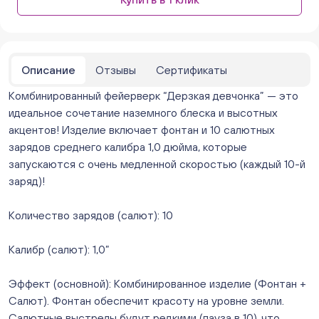
парковке))
ежедневно с 10:00 до 20:00
Мало
Бейвеля 59 (Цветы) (Бейвеля, 59)
ежедневно с 10:00 до 20:00
Описание
Отзывы
Сертификаты
Нет в наличии
Комбинированный фейерверк “Дерзкая девчонка” — это
Краснопольский 13г (Цветы) (Краснопольский, 13Г)
ежедневно с 10:00 до 20:00
идеальное сочетание наземного блеска и высотных
Нет в наличии
акцентов! Изделие включает фонтан и 10 салютных
Молния Зоопарк - Труда,166 (ул. Труда,166/5)
зарядов среднего калибра 1,0 дюйма, которые
ежедневно с 10:00 до 20:00
запускаются с очень медленной скоростью (каждый 10-й
Нет в наличии
заряд)!
Невский. Черкасская 17 (г. Челябинск, ул.
Черкасская, д.17/1, за ТК "Невский")
Количество зарядов (салют): 10
ежедневно с 10:00 до 20:00
Мало
Калибр (салют): 1,0”
Овчинникова, д 12 (Челябинск, улица Овчинникова,
12А)
Эффект (основной): Комбинированное изделие (Фонтан +
ежедневно с 10:00 до 20:00
Мало
Салют). Фонтан обеспечит красоту на уровне земли.
Слава. Копейск, пр.Славы 8/1 (Копейск, пр. Славы
Салютные выстрелы будут редкими (пауза в 10), что