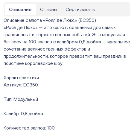
ежедневно с 10:00 до 20:00
Нет в наличии
Описание
Отзывы
Сертификаты
Бейвеля 59 (Цветы) (Бейвеля, 59)
Описание салюта «Роял де Люкс» (ЕС350)
ежедневно с 10:00 до 20:00
«Роял де Люкс» — это салют, созданный для самых
Нет в наличии
грандиозных и торжественных событий. Эта модульная
Краснопольский 13г (Цветы) (Краснопольский, 13Г)
ежедневно с 10:00 до 20:00
батарея на 100 залпов с калибром 0,8 дюйма — идеальное
Нет в наличии
сочетание величественных эффектов и
Молния Зоопарк - Труда,166 (ул. Труда,166/5)
продолжительности, которое превратит ваш праздник в
ежедневно с 10:00 до 20:00
поистине королевское шоу.
Нет в наличии
Невский. Черкасская 17 (г. Челябинск, ул.
Характеристики:
Черкасская, д.17/1, за ТК "Невский")
Артикул: ЕС350
ежедневно с 10:00 до 20:00
Нет в наличии
Тип: Модульный
Овчинникова, д 12 (Челябинск, улица Овчинникова,
12А)
Калибр: 0,8 дюйма
ежедневно с 10:00 до 20:00
Нет в наличии
Слава. Копейск, пр.Славы 8/1 (Копейск, пр. Славы
Количество залпов: 100
8/1, ТЦ "Слава")