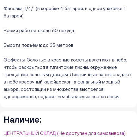
ежедневно с 10:00 до 20:00
Фасовка: 1/4/1 (в коробке 4 батареи, в одной упаковке 1
Нет в наличии
батарея)
Слон. Миасс, Автозаводцев (ТК Слон, г. Миасс)
Нет в наличии
Время работы: около 60 секунд
Сталеваров 5(ЦВЕТЫ) (г. Челябинск, ул. Сталеваров
5/3)
Высота подъёма: до 35 метров
ежедневно с 10:00 до 20:00
Нет в наличии
Эффекты: Золотые и красные кометы взлетают в небо,
чтобы раскрыться в гигантские пионы, окруженные
трещащим золотым дождем. Динамичные залпы создают
в небе красочный калейдоскоп, а финальный мощный
аккорд, состоящий из множества выстрелов
одновременно, подарит незабываемые впечатления.
Наличие:
ЦЕНТРАЛЬНЫЙ СКЛАД (Не доступен для самовывоза)