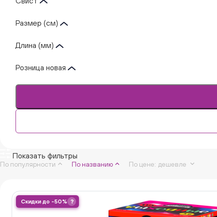
Свист
Размер (см)
Длина (мм)
Розница новая
Показать фильтры
По популярности
По названию
По цене
:
дешевле
Скидки до -50%
?