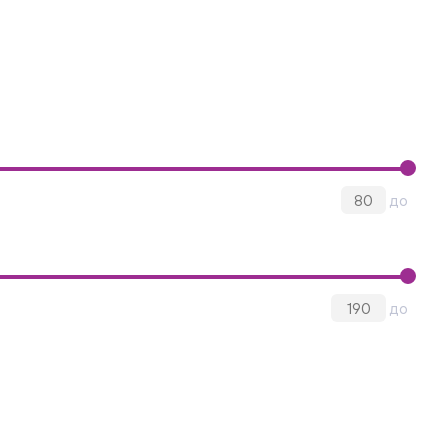
до
до