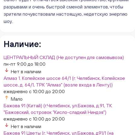
8/1, ТЦ "Слава")
разрывами и очень быстрой сменой элементов, чтобы
ежедневно с 10:00 до 20:00
зрители почувствовали настоящую, недетскую энергию
Нет в наличии
шоу.
Слон. Миасс, Автозаводцев (ТК Слон, г. Миасс)
Нет в наличии
Сталеваров 5(ЦВЕТЫ) (г. Челябинск, ул. Сталеваров
Наличие:
5/3)
ежедневно с 10:00 до 20:00
ЦЕНТРАЛЬНЫЙ СКЛАД (Не доступен для самовывоза)
Нет в наличии
пн-пт 9:00 до 18:00
Нет в наличии
Алмаз 1. Копейское шоссе 64/1 (г. Челябинск, Копейское
шоссе, д. 64/1, ТРК "Алмаз" (возле входа в Ленту))
ежедневно с 10:00 до 20:00
Мало
Бажова 91 (Китай) (г.Челябинск, ул.Бажова, д.91, ТК
"Бажовский, островок "Кисло-сладкий Ниндзя")
ежедневно с 10:00 до 20:00
Нет в наличии
Бажова 91 Цветы (г. Челябинск, ул.Бажова, д91/1 (на