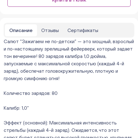
парковке))
ежедневно с 10:00 до 20:00
Нет в наличии
Бейвеля 59 (Цветы) (Бейвеля, 59)
ежедневно с 10:00 до 20:00
Описание
Отзывы
Сертификаты
Нет в наличии
Салют “Зажигаем не по-детски” — это мощный, взрослый
Краснопольский 13г (Цветы) (Краснопольский, 13Г)
ежедневно с 10:00 до 20:00
и по-настоящему зрелищный фейерверк, который задает
Нет в наличии
тон вечеринке! 80 зарядов калибра 1,0 дюйма,
Молния Зоопарк - Труда,166 (ул. Труда,166/5)
запускаемые с максимальной скоростью (каждый 4-й
ежедневно с 10:00 до 20:00
заряд), обеспечат головокружительную, плотную и
Нет в наличии
громкую симфонию огня!
Невский. Черкасская 17 (г. Челябинск, ул.
Черкасская, д.17/1, за ТК "Невский")
Количество зарядов: 80
ежедневно с 10:00 до 20:00
Нет в наличии
Калибр: 1,0”
Овчинникова, д 12 (Челябинск, улица Овчинникова,
12А)
Эффект (основной): Максимальная интенсивность
ежедневно с 10:00 до 20:00
Нет в наличии
стрельбы (каждый 4-й заряд). Ожидается, что этот
Слава. Копейск, пр.Славы 8/1 (Копейск, пр. Славы
салют будет отличаться высокой громкостью, крупными