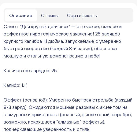
парковке))
ежедневно с 10:00 до 20:00
Нет в наличии
Описание
Отзывы
Сертификаты
Бейвеля 59 (Цветы) (Бейвеля, 59)
Салют “Для крутых девчонок” — это яркое, смелое и
ежедневно с 10:00 до 20:00
эффектное пиротехническое заявление! 25 зарядов
Нет в наличии
крупного калибра 1,1 дюйма, запускаемые с умеренно
Краснопольский 13г (Цветы) (Краснопольский, 13Г)
ежедневно с 10:00 до 20:00
быстрой скоростью (каждый 8-й заряд), обеспечат
Нет в наличии
мощную и стильную демонстрацию в небе!
Молния Зоопарк - Труда,166 (ул. Труда,166/5)
ежедневно с 10:00 до 20:00
Количество зарядов: 25
Нет в наличии
Невский. Черкасская 17 (г. Челябинск, ул.
Калибр: 1,1”
Черкасская, д.17/1, за ТК "Невский")
ежедневно с 10:00 до 20:00
Эффект (основной): Умеренно быстрая стрельба (каждый
Нет в наличии
8-й заряд). Ожидаются мощные разрывы с акцентом на
Овчинникова, д 12 (Челябинск, улица Овчинникова,
гламурные и яркие цвета (розовый, фиолетовый, серебро,
12А)
возможно, искрящиеся “алмазные” эффекты),
ежедневно с 10:00 до 20:00
Нет в наличии
подчеркивающие уверенность и стиль.
Слава. Копейск, пр.Славы 8/1 (Копейск, пр. Славы