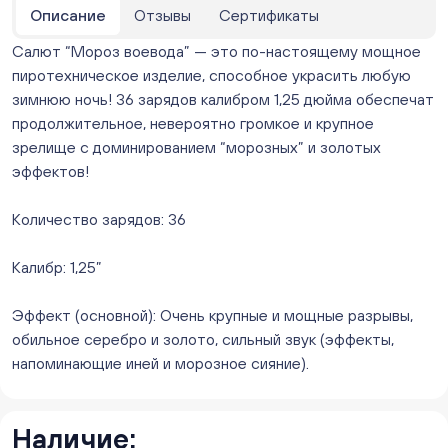
Нет в наличии
Описание
Отзывы
Сертификаты
Бейвеля 59 (Цветы) (Бейвеля, 59)
Салют “Мороз воевода” — это по-настоящему мощное
ежедневно с 10:00 до 20:00
пиротехническое изделие, способное украсить любую
Нет в наличии
зимнюю ночь! 36 зарядов калибром 1,25 дюйма обеспечат
Краснопольский 13г (Цветы) (Краснопольский, 13Г)
ежедневно с 10:00 до 20:00
продолжительное, невероятно громкое и крупное
Нет в наличии
зрелище с доминированием “морозных” и золотых
Молния Зоопарк - Труда,166 (ул. Труда,166/5)
эффектов!
ежедневно с 10:00 до 20:00
Нет в наличии
Количество зарядов: 36
Невский. Черкасская 17 (г. Челябинск, ул.
Черкасская, д.17/1, за ТК "Невский")
Калибр: 1,25”
ежедневно с 10:00 до 20:00
Нет в наличии
Эффект (основной): Очень крупные и мощные разрывы,
Овчинникова, д 12 (Челябинск, улица Овчинникова,
обильное серебро и золото, сильный звук (эффекты,
12А)
напоминающие иней и морозное сияние).
ежедневно с 10:00 до 20:00
Нет в наличии
Слава. Копейск, пр.Славы 8/1 (Копейск, пр. Славы
8/1, ТЦ "Слава")
Наличие: