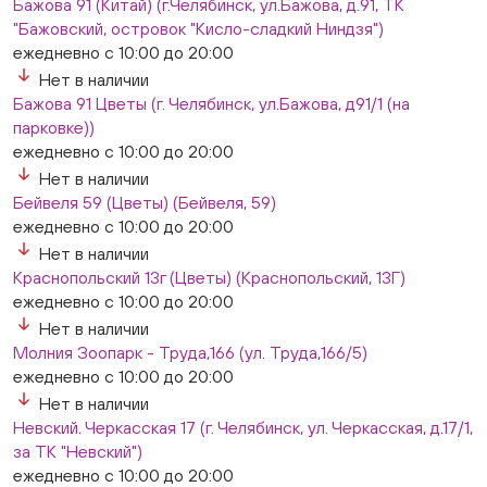
Бажова 91 (Китай) (г.Челябинск, ул.Бажова, д.91, ТК
Слава. Копейск, пр.Славы 8/1 (Копейск, пр. Славы
"Бажовский, островок "Кисло-сладкий Ниндзя")
8/1, ТЦ "Слава")
ежедневно с 10:00 до 20:00
ежедневно с 10:00 до 20:00
Нет в наличии
Нет в наличии
Бажова 91 Цветы (г. Челябинск, ул.Бажова, д91/1 (на
Слон. Миасс, Автозаводцев (ТК Слон, г. Миасс)
парковке))
Нет в наличии
ежедневно с 10:00 до 20:00
Сталеваров 5(ЦВЕТЫ) (г. Челябинск, ул. Сталеваров
5/3)
Нет в наличии
ежедневно с 10:00 до 20:00
Бейвеля 59 (Цветы) (Бейвеля, 59)
Нет в наличии
ежедневно с 10:00 до 20:00
Нет в наличии
Краснопольский 13г (Цветы) (Краснопольский, 13Г)
ежедневно с 10:00 до 20:00
Нет в наличии
Молния Зоопарк - Труда,166 (ул. Труда,166/5)
ежедневно с 10:00 до 20:00
Нет в наличии
Невский. Черкасская 17 (г. Челябинск, ул. Черкасская, д.17/1,
за ТК "Невский")
ежедневно с 10:00 до 20:00