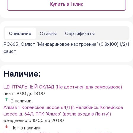
Купить в 1 клик
парковке))
ежедневно с 10:00 до 20:00
Нет в наличии
Бейвеля 59 (Цветы) (Бейвеля, 59)
ежедневно с 10:00 до 20:00
Описание
Отзывы
Сертификаты
Нет в наличии
РС6651 Салют "Мандариновое настроение" (0,8х100) 1/2/1
Краснопольский 13г (Цветы) (Краснопольский, 13Г)
ежедневно с 10:00 до 20:00
свист
Нет в наличии
Молния Зоопарк - Труда,166 (ул. Труда,166/5)
ежедневно с 10:00 до 20:00
Наличие:
Нет в наличии
Невский. Черкасская 17 (г. Челябинск, ул.
ЦЕНТРАЛЬНЫЙ СКЛАД (Не доступен для самовывоза)
Черкасская, д.17/1, за ТК "Невский")
пн-пт 9:00 до 18:00
ежедневно с 10:00 до 20:00
В наличии
Нет в наличии
Алмаз 1. Копейское шоссе 64/1 (г. Челябинск, Копейское
Овчинникова, д 12 (Челябинск, улица Овчинникова,
шоссе, д. 64/1, ТРК "Алмаз" (возле входа в Ленту))
12А)
ежедневно с 10:00 до 20:00
ежедневно с 10:00 до 20:00
Нет в наличии
Нет в наличии