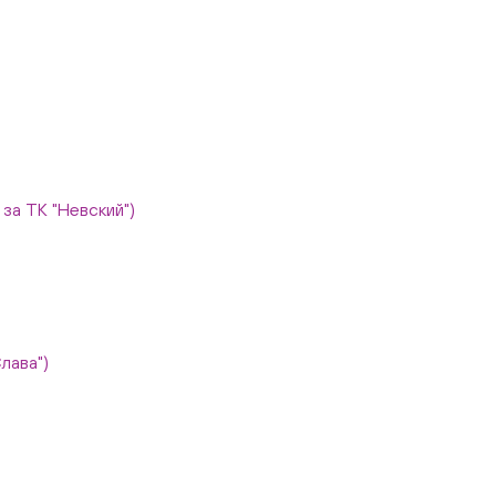
, за ТК "Невский")
Слава")