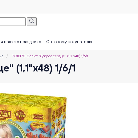
я вашего праздника
Оптовому покупателю
ые
/
РС8370 Салют "Доброе сердце" (1,1"х48) 1/6/1
 (1,1"х48) 1/6/1