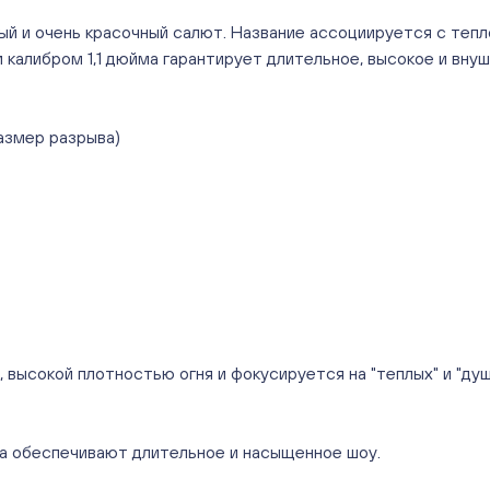
 и очень красочный салют. Название ассоциируется с тепло
 калибром 1,1 дюйма гарантирует длительное, высокое и вну
размер разрыва)
ысокой плотностью огня и фокусируется на "теплых" и "душе
ра обеспечивают длительное и насыщенное шоу.