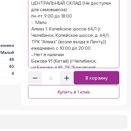
ЦЕНТРАЛЬНЫЙ СКЛАД (Не доступен
для самовывоза)
пн-пт 9:00 до 18:00
Мало
Алмаз 1. Копейское шоссе 64/1 (г.
Челябинск, Копейское шоссе, д. 64/1,
ТРК "Алмаз" (возле входа в Ленту))
техника
ежедневно с 10:00 до 20:00
Малый
Нет в наличии
48
Бажова 91 (Китай) (г.Челябинск,
40
ул.Бажова, д.91, ТК "Бажовский,
4
островок "Кисло-сладкий Ниндзя")
В корзину
ежедневно с 10:00 до 20:00
Нет в наличии
Купить в 1 клик
Бажова 91 Цветы (г. Челябинск,
ул.Бажова, д91/1 (на парковке))
ежедневно с 10:00 до 20:00
Нет в наличии
Бейвеля 59 (Цветы) (Бейвеля, 59)
ежедневно с 10:00 до 20:00