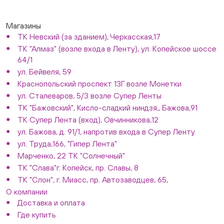
Магазины
ТК Невский (за зданием), Черкасская,17
ТК "Алмаз" (возле входа в Ленту), ул. Копейское шоссе
64/1
ул. Бейвеля, 59
Краснопольский проспект 13Г возле Монетки
ул. Сталеваров, 5/3 возле Супер Ленты
ТК "Бажовский", Кисло-сладкий ниндзя,, Бажова,91
ТК Супер Лента (вход), Овчинникова,12
ул. Бажова, д. 91/1, напротив входа в Супер Ленту
ул. Труда,166, "Гипер Лента"
Марченко, 22 ТК "Солнечный"
ТК "Слава"г. Копейск, пр. Славы, 8
ТК "Слон", г. Миасс, пр. Автозаводцев, 65,
О компании
Доставка и оплата
Где купить