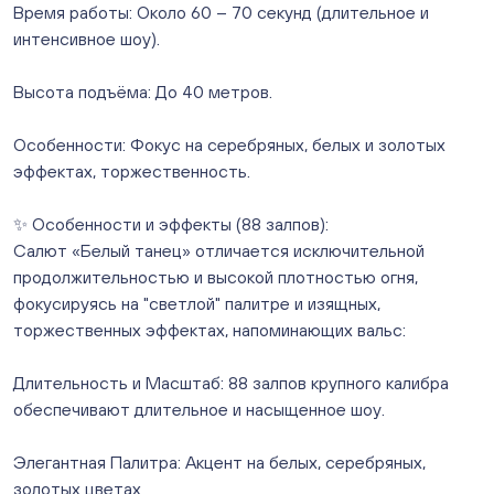
ежедневно с 10:00 до 20:00
Время работы: Около 60 – 70 секунд (длительное и
Нет в наличии
интенсивное шоу).
Слон. Миасс, Автозаводцев (ТК Слон, г. Миасс)
Мало
Высота подъёма: До 40 метров.
Сталеваров 5(ЦВЕТЫ) (г. Челябинск, ул. Сталеваров
5/3)
Особенности: Фокус на серебряных, белых и золотых
ежедневно с 10:00 до 20:00
эффектах, торжественность.
Нет в наличии
✨ Особенности и эффекты (88 залпов):
Салют «Белый танец» отличается исключительной
продолжительностью и высокой плотностью огня,
фокусируясь на "светлой" палитре и изящных,
торжественных эффектах, напоминающих вальс:
Длительность и Масштаб: 88 залпов крупного калибра
обеспечивают длительное и насыщенное шоу.
Элегантная Палитра: Акцент на белых, серебряных,
золотых цветах