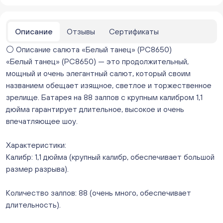
Нет в наличии
Бейвеля 59 (Цветы) (Бейвеля, 59)
ежедневно с 10:00 до 20:00
Описание
Отзывы
Сертификаты
Нет в наличии
⚪️ Описание салюта «Белый танец» (РС8650)
Краснопольский 13г (Цветы) (Краснопольский, 13Г)
ежедневно с 10:00 до 20:00
«Белый танец» (РС8650) — это продолжительный,
Нет в наличии
мощный и очень элегантный салют, который своим
Молния Зоопарк - Труда,166 (ул. Труда,166/5)
названием обещает изящное, светлое и торжественное
ежедневно с 10:00 до 20:00
зрелище. Батарея на 88 залпов с крупным калибром 1,1
Нет в наличии
дюйма гарантирует длительное, высокое и очень
Невский. Черкасская 17 (г. Челябинск, ул.
впечатляющее шоу.
Черкасская, д.17/1, за ТК "Невский")
ежедневно с 10:00 до 20:00
Характеристики:
Нет в наличии
Калибр: 1,1 дюйма (крупный калибр, обеспечивает большой
Овчинникова, д 12 (Челябинск, улица Овчинникова,
размер разрыва).
12А)
ежедневно с 10:00 до 20:00
Нет в наличии
Количество залпов: 88 (очень много, обеспечивает
Слава. Копейск, пр.Славы 8/1 (Копейск, пр. Славы
длительность).
8/1, ТЦ "Слава")