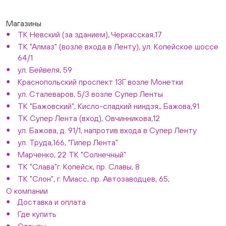
Магазины
ТК Невский (за зданием), Черкасская,17
ТК "Алмаз" (возле входа в Ленту), ул. Копейское шоссе
64/1
ул. Бейвеля, 59
Краснопольский проспект 13Г возле Монетки
ул. Сталеваров, 5/3 возле Супер Ленты
ТК "Бажовский", Кисло-сладкий ниндзя,, Бажова,91
ТК Супер Лента (вход), Овчинникова,12
ул. Бажова, д. 91/1, напротив входа в Супер Ленту
ул. Труда,166, "Гипер Лента"
Марченко, 22 ТК "Солнечный"
ТК "Слава"г. Копейск, пр. Славы, 8
ТК "Слон", г. Миасс, пр. Автозаводцев, 65,
О компании
Доставка и оплата
Где купить