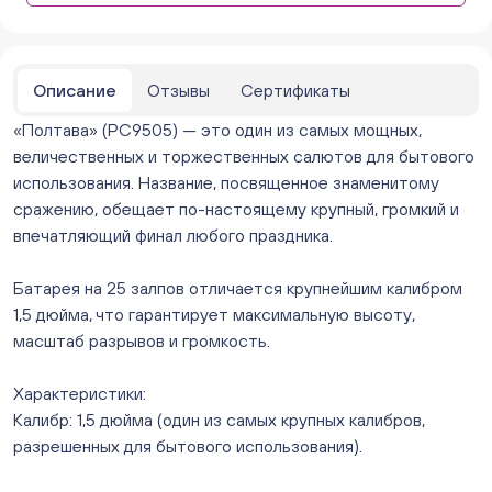
ежедневно с 10:00 до 20:00
Нет в наличии
Бейвеля 59 (Цветы) (Бейвеля, 59)
ежедневно с 10:00 до 20:00
Описание
Отзывы
Сертификаты
Нет в наличии
«Полтава» (РС9505) — это один из самых мощных,
Краснопольский 13г (Цветы) (Краснопольский, 13Г)
ежедневно с 10:00 до 20:00
величественных и торжественных салютов для бытового
Нет в наличии
использования. Название, посвященное знаменитому
Молния Зоопарк - Труда,166 (ул. Труда,166/5)
сражению, обещает по-настоящему крупный, громкий и
ежедневно с 10:00 до 20:00
впечатляющий финал любого праздника.
Нет в наличии
Невский. Черкасская 17 (г. Челябинск, ул.
Батарея на 25 залпов отличается крупнейшим калибром
Черкасская, д.17/1, за ТК "Невский")
1,5 дюйма, что гарантирует максимальную высоту,
ежедневно с 10:00 до 20:00
масштаб разрывов и громкость.
Нет в наличии
Овчинникова, д 12 (Челябинск, улица Овчинникова,
Характеристики:
12А)
Калибр: 1,5 дюйма (один из самых крупных калибров,
ежедневно с 10:00 до 20:00
Нет в наличии
разрешенных для бытового использования).
Слава. Копейск, пр.Славы 8/1 (Копейск, пр. Славы