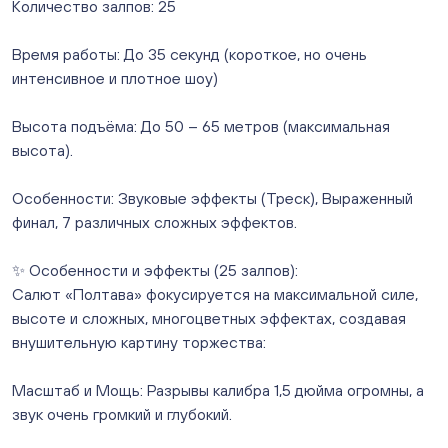
8/1, ТЦ "Слава")
Количество залпов: 25
ежедневно с 10:00 до 20:00
Нет в наличии
Время работы: До 35 секунд (короткое, но очень
Слон. Миасс, Автозаводцев (ТК Слон, г. Миасс)
интенсивное и плотное шоу)
Нет в наличии
Сталеваров 5(ЦВЕТЫ) (г. Челябинск, ул. Сталеваров
Высота подъёма: До 50 – 65 метров (максимальная
5/3)
высота).
ежедневно с 10:00 до 20:00
Нет в наличии
Особенности: Звуковые эффекты (Треск), Выраженный
финал, 7 различных сложных эффектов.
✨ Особенности и эффекты (25 залпов):
Салют «Полтава» фокусируется на максимальной силе,
высоте и сложных, многоцветных эффектах, создавая
внушительную картину торжества:
Масштаб и Мощь: Разрывы калибра 1,5 дюйма огромны, а
звук очень громкий и глубокий.