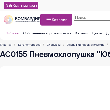
Выбрать магазин
Каталог
% Акции
Собственная торговая марка
Каталог
Цветы
Дл
Главная
/
Каталог товаров
/
Хлопушки
/
Хлопушки пневматические
/
АС0155 Пневмохлопушка "Юби