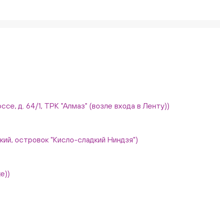
ссе, д. 64/1, ТРК "Алмаз" (возле входа в Ленту))
вский, островок "Кисло-сладкий Ниндзя")
е))