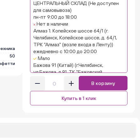
ЦЕНТРАЛЬНЫЙ СКЛАД (Не доступен
для самовывоза)
пн-пт 9:00 до 18:00
Нет в наличии
Алмаз 1. Копейское шоссе 64/1 (г.
Челябинск, Копейское шоссе, д. 64/1,
ТРК "Алмаз" (возле входа в Ленту))
техника
ежедневно с 10:00 до 20:00
50
Мало
нфетти
Бажова 91 (Китай) (г.Челябинск,
ул.Бажова, д.91, ТК "Бажовский,
островок "Кисло-сладкий Ниндзя")
В корзину
ежедневно с 10:00 до 20:00
Нет в наличии
Купить в 1 клик
Бажова 91 Цветы (г. Челябинск,
ул.Бажова, д91/1 (на парковке))
ежедневно с 10:00 до 20:00
Нет в наличии
Бейвеля 59 (Цветы) (Бейвеля, 59)
ежедневно с 10:00 до 20:00