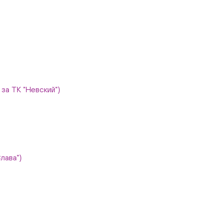
, за ТК "Невский")
Слава")