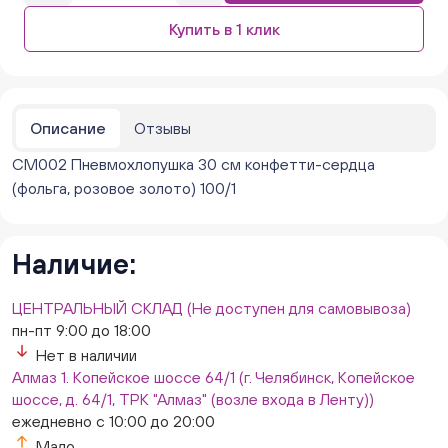
Бажова 91 Цветы (г. Челябинск, ул.Бажова, д91/1 (на
Купить в 1 клик
парковке))
ежедневно с 10:00 до 20:00
Мало
Бейвеля 59 (Цветы) (Бейвеля, 59)
ежедневно с 10:00 до 20:00
Описание
Отзывы
Мало
CM002 Пневмохлопушка 30 см конфетти-сердца
Краснопольский 13г (Цветы) (Краснопольский, 13Г)
ежедневно с 10:00 до 20:00
(фольга, розовое золото) 100/1
Мало
Молния Зоопарк - Труда,166 (ул. Труда,166/5)
ежедневно с 10:00 до 20:00
Наличие:
Мало
Невский. Черкасская 17 (г. Челябинск, ул.
ЦЕНТРАЛЬНЫЙ СКЛАД (Не доступен для самовывоза)
Черкасская, д.17/1, за ТК "Невский")
пн-пт 9:00 до 18:00
ежедневно с 10:00 до 20:00
Нет в наличии
Мало
Алмаз 1. Копейское шоссе 64/1 (г. Челябинск, Копейское
Овчинникова, д 12 (Челябинск, улица Овчинникова,
шоссе, д. 64/1, ТРК "Алмаз" (возле входа в Ленту))
12А)
ежедневно с 10:00 до 20:00
ежедневно с 10:00 до 20:00
Мало