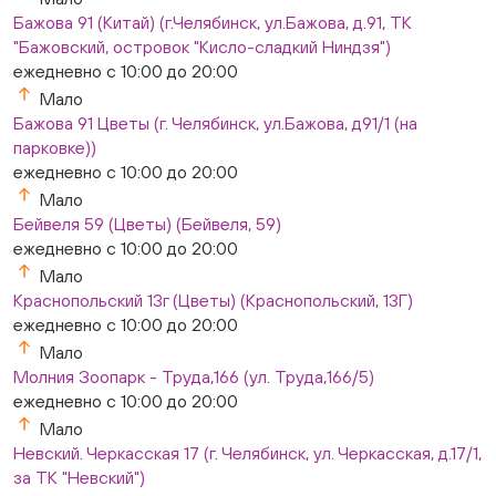
Мало
Бажова 91 (Китай) (г.Челябинск, ул.Бажова, д.91, ТК
Слава. Копейск, пр.Славы 8/1 (Копейск, пр. Славы
"Бажовский, островок "Кисло-сладкий Ниндзя")
8/1, ТЦ "Слава")
ежедневно с 10:00 до 20:00
ежедневно с 10:00 до 20:00
Мало
Мало
Бажова 91 Цветы (г. Челябинск, ул.Бажова, д91/1 (на
Слон. Миасс, Автозаводцев (ТК Слон, г. Миасс)
парковке))
Мало
ежедневно с 10:00 до 20:00
Сталеваров 5(ЦВЕТЫ) (г. Челябинск, ул. Сталеваров
5/3)
Мало
ежедневно с 10:00 до 20:00
Бейвеля 59 (Цветы) (Бейвеля, 59)
Мало
ежедневно с 10:00 до 20:00
Мало
Краснопольский 13г (Цветы) (Краснопольский, 13Г)
ежедневно с 10:00 до 20:00
Мало
Молния Зоопарк - Труда,166 (ул. Труда,166/5)
ежедневно с 10:00 до 20:00
Мало
Невский. Черкасская 17 (г. Челябинск, ул. Черкасская, д.17/1,
за ТК "Невский")