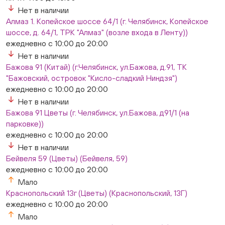
Нет в наличии
Нет в наличии
Овчинникова, д 12 (Челябинск, улица Овчинникова,
Алмаз 1. Копейское шоссе 64/1 (г. Челябинск, Копейское
12А)
шоссе, д. 64/1, ТРК "Алмаз" (возле входа в Ленту))
ежедневно с 10:00 до 20:00
ежедневно с 10:00 до 20:00
Нет в наличии
Нет в наличии
Слава. Копейск, пр.Славы 8/1 (Копейск, пр. Славы
Бажова 91 (Китай) (г.Челябинск, ул.Бажова, д.91, ТК
8/1, ТЦ "Слава")
"Бажовский, островок "Кисло-сладкий Ниндзя")
ежедневно с 10:00 до 20:00
ежедневно с 10:00 до 20:00
Нет в наличии
Нет в наличии
Слон. Миасс, Автозаводцев (ТК Слон, г. Миасс)
Бажова 91 Цветы (г. Челябинск, ул.Бажова, д91/1 (на
Мало
парковке))
Сталеваров 5(ЦВЕТЫ) (г. Челябинск, ул. Сталеваров
ежедневно с 10:00 до 20:00
5/3)
ежедневно с 10:00 до 20:00
Нет в наличии
Нет в наличии
Бейвеля 59 (Цветы) (Бейвеля, 59)
ежедневно с 10:00 до 20:00
Мало
Краснопольский 13г (Цветы) (Краснопольский, 13Г)
ежедневно с 10:00 до 20:00
Мало