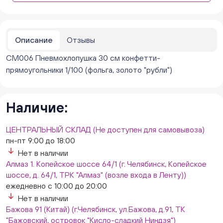
Бажова 91 Цветы (г. Челябинск, ул.Бажова, д91/1 (на
парковке))
ежедневно с 10:00 до 20:00
Нет в наличии
Описание
Отзывы
Бейвеля 59 (Цветы) (Бейвеля, 59)
CM006 Пневмохлопушка 30 см конфетти-
ежедневно с 10:00 до 20:00
прямоугольники 1/100 (фольга, золото "рубли")
Нет в наличии
Краснопольский 13г (Цветы) (Краснопольский, 13Г)
ежедневно с 10:00 до 20:00
Наличие:
Нет в наличии
Молния Зоопарк - Труда,166 (ул. Труда,166/5)
ежедневно с 10:00 до 20:00
ЦЕНТРАЛЬНЫЙ СКЛАД (Не доступен для самовывоза)
Нет в наличии
пн-пт 9:00 до 18:00
Невский. Черкасская 17 (г. Челябинск, ул.
Нет в наличии
Черкасская, д.17/1, за ТК "Невский")
Алмаз 1. Копейское шоссе 64/1 (г. Челябинск, Копейское
ежедневно с 10:00 до 20:00
шоссе, д. 64/1, ТРК "Алмаз" (возле входа в Ленту))
Нет в наличии
ежедневно с 10:00 до 20:00
Овчинникова, д 12 (Челябинск, улица Овчинникова,
Нет в наличии
12А)
Бажова 91 (Китай) (г.Челябинск, ул.Бажова, д.91, ТК
ежедневно с 10:00 до 20:00
"Бажовский, островок "Кисло-сладкий Ниндзя")