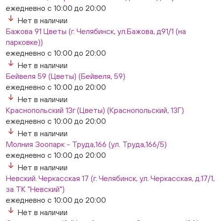
Нет в наличии
ежедневно с 10:00 до 20:00
Слава. Копейск, пр.Славы 8/1 (Копейск, пр. Славы
Нет в наличии
8/1, ТЦ "Слава")
Бажова 91 Цветы (г. Челябинск, ул.Бажова, д91/1 (на
ежедневно с 10:00 до 20:00
парковке))
Нет в наличии
ежедневно с 10:00 до 20:00
Слон. Миасс, Автозаводцев (ТК Слон, г. Миасс)
Нет в наличии
Нет в наличии
Бейвеля 59 (Цветы) (Бейвеля, 59)
Сталеваров 5(ЦВЕТЫ) (г. Челябинск, ул. Сталеваров
ежедневно с 10:00 до 20:00
5/3)
Нет в наличии
ежедневно с 10:00 до 20:00
Краснопольский 13г (Цветы) (Краснопольский, 13Г)
Нет в наличии
ежедневно с 10:00 до 20:00
Нет в наличии
Молния Зоопарк - Труда,166 (ул. Труда,166/5)
ежедневно с 10:00 до 20:00
Нет в наличии
Невский. Черкасская 17 (г. Челябинск, ул. Черкасская, д.17/1,
за ТК "Невский")
ежедневно с 10:00 до 20:00
Нет в наличии