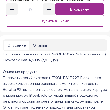
"Бажовский, островок "Кисло-сладкий Ниндзя")
ежедневно с 10:00 до 20:00
В корзину
Нет в наличии
Бажова 91 Цветы (г. Челябинск, ул.Бажова, д91/1 (на
Купить в 1 клик
парковке))
ежедневно с 10:00 до 20:00
Нет в наличии
Бейвеля 59 (Цветы) (Бейвеля, 59)
ежедневно с 10:00 до 20:00
Описание
Отзывы
Нет в наличии
Пистолет пневматический "EKOL ES" Р92В Black (металл),
Краснопольский 13г (Цветы) (Краснопольский, 13Г)
ежедневно с 10:00 до 20:00
Blowback, кал. 4,5 мм (до 3 Дж)
Нет в наличии
Молния Зоопарк - Труда,166 (ул. Труда,166/5)
Описание продукта:
ежедневно с 10:00 до 20:00
Пневматический пистолет "EKOL ES" Р92В Black — это
Нет в наличии
высококачественная реплика знаменитого пистолета
Невский. Черкасская 17 (г. Челябинск, ул.
Beretta 92, выполненная в чёрном металлическом корпусе
Черкасская, д.17/1, за ТК "Невский")
с механизмом Blowback, который придаёт ощущение
ежедневно с 10:00 до 20:00
реального оружия за счёт отдачи при каждом выстреле.
Мало
Этот пистолет идеально подходит для спортивной
Овчинникова, д 12 (Челябинск, улица Овчинникова,