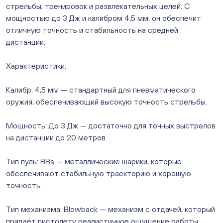
стрельбы, тренировок и развлекательных целей. С
12А)
мощностью до 3 Дж и калибром 4,5 мм, он обеспечит
ежедневно с 10:00 до 20:00
Нет в наличии
отличную точность и стабильность на средней
Слава. Копейск, пр.Славы 8/1 (Копейск, пр. Славы
дистанции.
8/1, ТЦ "Слава")
ежедневно с 10:00 до 20:00
Характеристики:
Нет в наличии
Слон. Миасс, Автозаводцев (ТК Слон, г. Миасс)
Калибр: 4,5 мм — стандартный для пневматического
Мало
оружия, обеспечивающий высокую точность стрельбы.
Сталеваров 5(ЦВЕТЫ) (г. Челябинск, ул. Сталеваров
5/3)
Мощность: До 3 Дж — достаточно для точных выстрелов
ежедневно с 10:00 до 20:00
на дистанции до 20 метров.
Мало
Тип пуль: BBs — металлические шарики, которые
обеспечивают стабильную траекторию и хорошую
точность.
Тип механизма: Blowback — механизм с отдачей, который
придаёт пистолету реалистичное ощущение работы