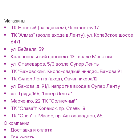
Магазины
ТК Невский (за зданием), Черкасская,17
ТК "Алмаз" (возле входа в Ленту), ул. Копейское шоссе
64/1
ул. Бейвеля, 59
Краснопольский проспект 13Г возле Монетки
ул. Сталеваров, 5/3 возле Супер Ленты
ТК "Бажовский", Кисло-сладкий ниндзя,, Бажова,91
ТК Супер Лента (вход), Овчинникова,12
ул. Бажова, д. 91/1, напротив входа в Супер Ленту
ул. Труда,166, "Гипер Лента"
Марченко, 22 ТК "Солнечный"
ТК "Слава"г. Копейск, пр. Славы, 8
ТК "Слон", г. Миасс, пр. Автозаводцев, 65,
О компании
Доставка и оплата
Где купить