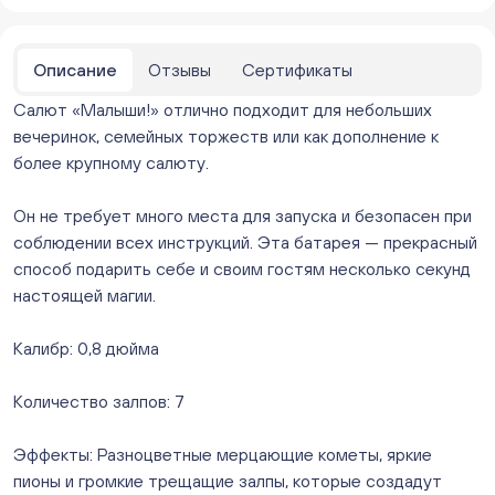
Нет в наличии
Бейвеля 59 (Цветы) (Бейвеля, 59)
ежедневно с 10:00 до 20:00
Описание
Отзывы
Сертификаты
Нет в наличии
Салют «Малыши!» отлично подходит для небольших
Краснопольский 13г (Цветы) (Краснопольский, 13Г)
ежедневно с 10:00 до 20:00
вечеринок, семейных торжеств или как дополнение к
Мало
более крупному салюту.
Молния Зоопарк - Труда,166 (ул. Труда,166/5)
ежедневно с 10:00 до 20:00
Он не требует много места для запуска и безопасен при
Нет в наличии
соблюдении всех инструкций. Эта батарея — прекрасный
Невский. Черкасская 17 (г. Челябинск, ул.
способ подарить себе и своим гостям несколько секунд
Черкасская, д.17/1, за ТК "Невский")
настоящей магии.
ежедневно с 10:00 до 20:00
Мало
Калибр: 0,8 дюйма
Овчинникова, д 12 (Челябинск, улица Овчинникова,
12А)
Количество залпов: 7
ежедневно с 10:00 до 20:00
Мало
Слава. Копейск, пр.Славы 8/1 (Копейск, пр. Славы
Эффекты: Разноцветные мерцающие кометы, яркие
8/1, ТЦ "Слава")
пионы и громкие трещащие залпы, которые создадут