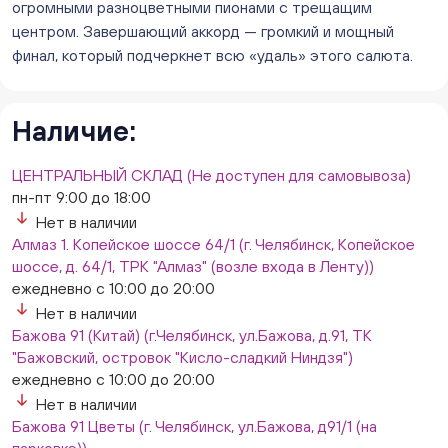
Мало
огромными разноцветными пионами с трещащим
Слава. Копейск, пр.Славы 8/1 (Копейск, пр. Славы
центром. Завершающий аккорд — громкий и мощный
8/1, ТЦ "Слава")
финал, который подчеркнет всю «удаль» этого салюта.
ежедневно с 10:00 до 20:00
Мало
Слон. Миасс, Автозаводцев (ТК Слон, г. Миасс)
Наличие:
Мало
Сталеваров 5(ЦВЕТЫ) (г. Челябинск, ул. Сталеваров
ЦЕНТРАЛЬНЫЙ СКЛАД (Не доступен для самовывоза)
5/3)
пн-пт 9:00 до 18:00
ежедневно с 10:00 до 20:00
Нет в наличии
Мало
Алмаз 1. Копейское шоссе 64/1 (г. Челябинск, Копейское
шоссе, д. 64/1, ТРК "Алмаз" (возле входа в Ленту))
ежедневно с 10:00 до 20:00
Нет в наличии
Бажова 91 (Китай) (г.Челябинск, ул.Бажова, д.91, ТК
"Бажовский, островок "Кисло-сладкий Ниндзя")
ежедневно с 10:00 до 20:00
Нет в наличии
Бажова 91 Цветы (г. Челябинск, ул.Бажова, д91/1 (на