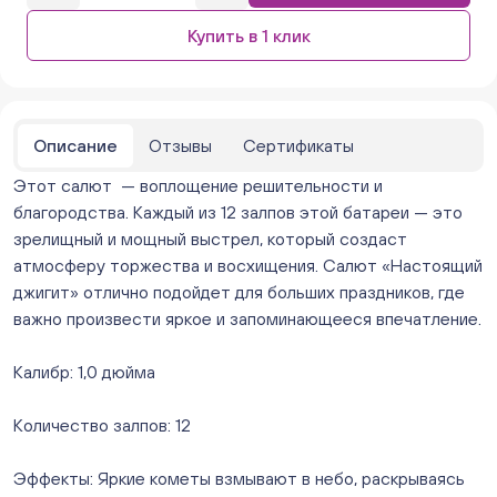
Бажова 91 Цветы (г. Челябинск, ул.Бажова, д91/1 (на
Купить в 1 клик
парковке))
ежедневно с 10:00 до 20:00
Мало
Бейвеля 59 (Цветы) (Бейвеля, 59)
ежедневно с 10:00 до 20:00
Описание
Отзывы
Сертификаты
Мало
Этот салют — воплощение решительности и
Краснопольский 13г (Цветы) (Краснопольский, 13Г)
ежедневно с 10:00 до 20:00
благородства. Каждый из 12 залпов этой батареи — это
Мало
зрелищный и мощный выстрел, который создаст
Молния Зоопарк - Труда,166 (ул. Труда,166/5)
атмосферу торжества и восхищения. Салют «Настоящий
ежедневно с 10:00 до 20:00
джигит» отлично подойдет для больших праздников, где
Мало
важно произвести яркое и запоминающееся впечатление.
Невский. Черкасская 17 (г. Челябинск, ул.
Черкасская, д.17/1, за ТК "Невский")
Калибр: 1,0 дюйма
ежедневно с 10:00 до 20:00
Мало
Количество залпов: 12
Овчинникова, д 12 (Челябинск, улица Овчинникова,
12А)
Эффекты: Яркие кометы взмывают в небо, раскрываясь
ежедневно с 10:00 до 20:00