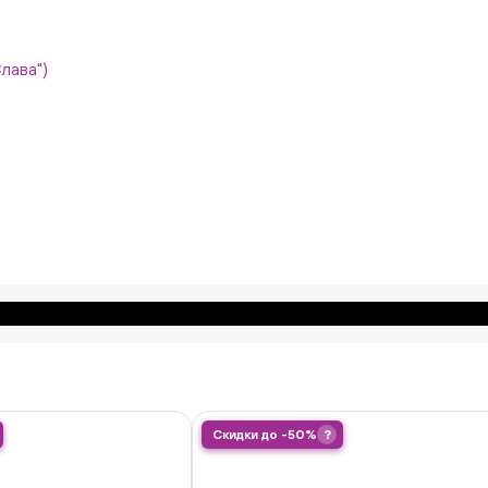
Слава")
Скидки до -50%
?