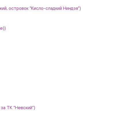
вский, островок "Кисло-сладкий Ниндзя")
е))
, за ТК "Невский")