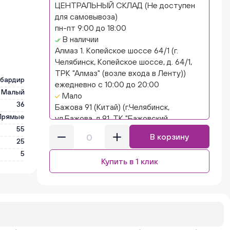
ЦЕНТРАЛЬНЫЙ СКЛАД (Не доступен
для самовывоза)
пн-пт 9:00 до 18:00
В наличии
Алмаз 1. Копейское шоссе 64/1 (г.
Челябинск, Копейское шоссе, д. 64/1,
ТРК "Алмаз" (возле входа в Ленту))
бардир
ежедневно с 10:00 до 20:00
Малый
Мало
36
Бажова 91 (Китай) (г.Челябинск,
Прямые
ул.Бажова, д.91, ТК "Бажовский,
55
островок "Кисло-сладкий Ниндзя")
В корзину
ежедневно с 10:00 до 20:00
25
Нет в наличии
5
Купить в 1 клик
Бажова 91 Цветы (г. Челябинск,
ул.Бажова, д91/1 (на парковке))
ежедневно с 10:00 до 20:00
Мало
Бейвеля 59 (Цветы) (Бейвеля, 59)
ежедневно с 10:00 до 20:00