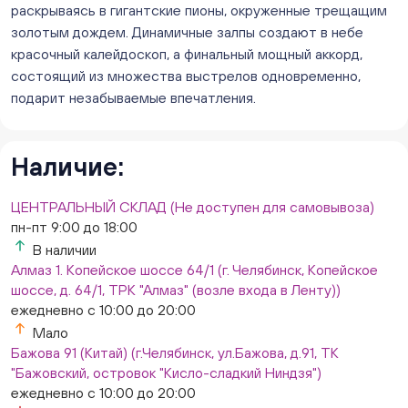
ежедневно с 10:00 до 20:00
раскрываясь в гигантские пионы, окруженные трещащим
Мало
золотым дождем. Динамичные залпы создают в небе
Слон. Миасс, Автозаводцев (ТК Слон, г. Миасс)
красочный калейдоскоп, а финальный мощный аккорд,
Мало
состоящий из множества выстрелов одновременно,
Сталеваров 5(ЦВЕТЫ) (г. Челябинск, ул. Сталеваров
подарит незабываемые впечатления.
5/3)
ежедневно с 10:00 до 20:00
Мало
Наличие:
ЦЕНТРАЛЬНЫЙ СКЛАД (Не доступен для самовывоза)
пн-пт 9:00 до 18:00
В наличии
Алмаз 1. Копейское шоссе 64/1 (г. Челябинск, Копейское
шоссе, д. 64/1, ТРК "Алмаз" (возле входа в Ленту))
ежедневно с 10:00 до 20:00
Мало
Бажова 91 (Китай) (г.Челябинск, ул.Бажова, д.91, ТК
"Бажовский, островок "Кисло-сладкий Ниндзя")
ежедневно с 10:00 до 20:00