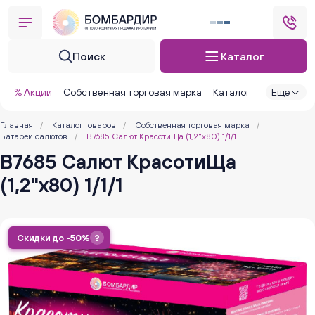
Поиск
Каталог
% Акции
Собственная торговая марка
Каталог
Ещё
Главная
/
Каталог товаров
/
Собственная торговая марка
/
Батареи салютов
/
В7685 Салют КрасотиЩа (1,2"х80) 1/1/1
В7685 Салют КрасотиЩа
(1,2"х80) 1/1/1
Скидки до -50%
?