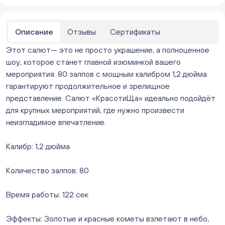
Мало
Бейвеля 59 (Цветы) (Бейвеля, 59)
ежедневно с 10:00 до 20:00
Описание
Отзывы
Сертификаты
Мало
Этот салют— это не просто украшение, а полноценное
Краснопольский 13г (Цветы) (Краснопольский, 13Г)
ежедневно с 10:00 до 20:00
шоу, которое станет главной изюминкой вашего
Мало
мероприятия. 80 залпов с мощным калибром 1,2 дюйма
Молния Зоопарк - Труда,166 (ул. Труда,166/5)
гарантируют продолжительное и зрелищное
ежедневно с 10:00 до 20:00
представление. Салют «КрасотиЩа» идеально подойдёт
Мало
для крупных мероприятий, где нужно произвести
Невский. Черкасская 17 (г. Челябинск, ул.
неизгладимое впечатление.
Черкасская, д.17/1, за ТК "Невский")
ежедневно с 10:00 до 20:00
Калибр: 1,2 дюйма
Мало
Овчинникова, д 12 (Челябинск, улица Овчинникова,
Количество залпов: 80
12А)
ежедневно с 10:00 до 20:00
Мало
Время работы: 122 сек
Слава. Копейск, пр.Славы 8/1 (Копейск, пр. Славы
8/1, ТЦ "Слава")
Эффекты: Золотые и красные кометы взлетают в небо,