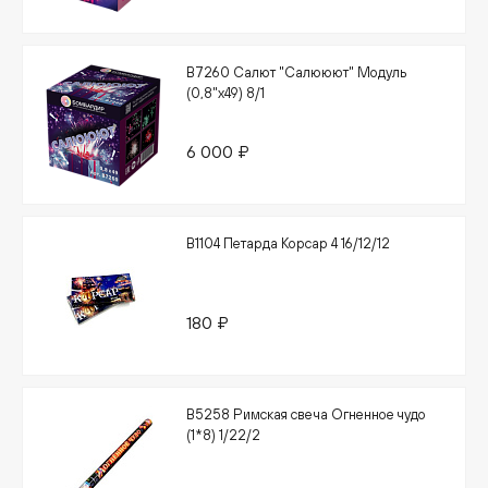
В7260 Салют "Салююют" Модуль
(0,8"х49) 8/1
6 000 ₽
В1104 Петарда Корсар 4 16/12/12
180 ₽
В5258 Римская свеча Огненное чудо
(1*8) 1/22/2