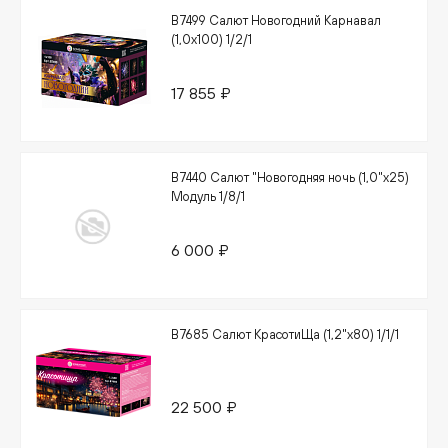
В7499 Салют Новогодний Карнавал
(1,0х100) 1/2/1
17 855 ₽
В7440 Салют "Новогодняя ночь (1,0"х25)
Модуль 1/8/1
6 000 ₽
В7685 Салют КрасотиЩа (1,2"х80) 1/1/1
22 500 ₽