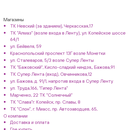
Магазины
ТК Невский (за зданием), Черкасская,17
ТК "Алмаз" (возле входа в Ленту), ул. Копейское шоссе
64/1
ул. Бейвеля, 59
Краснопольский проспект 13Г возле Монетки
ул. Сталеваров, 5/3 возле Супер Ленты
ТК "Бажовский", Кисло-сладкий ниндзя,, Бажова,91
ТК Супер Лента (вход), Овчинникова,12
ул. Бажова, д. 91/1, напротив входа в Супер Ленту
ул. Труда,166, "Гипер Лента"
Марченко, 22 ТК "Солнечный"
ТК "Слава"г. Копейск, пр. Славы, 8
ТК "Слон", г. Миасс, пр. Автозаводцев, 65,
О компании
Доставка и оплата
Где купить