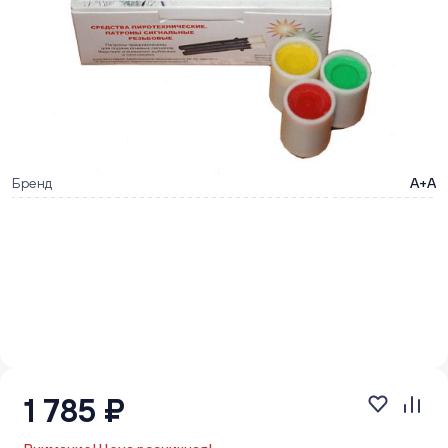
Бренд
А+А
1 785 ₽