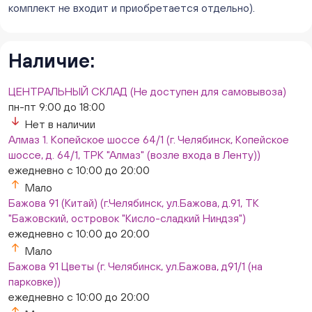
ежедневно с 10:00 до 20:00
комплект не входит и приобретается отдельно).
Мало
Слон. Миасс, Автозаводцев (ТК Слон, г. Миасс)
Мало
Наличие:
Сталеваров 5(ЦВЕТЫ) (г. Челябинск, ул. Сталеваров
5/3)
ЦЕНТРАЛЬНЫЙ СКЛАД (Не доступен для самовывоза)
ежедневно с 10:00 до 20:00
пн-пт 9:00 до 18:00
Мало
Нет в наличии
Алмаз 1. Копейское шоссе 64/1 (г. Челябинск, Копейское
шоссе, д. 64/1, ТРК "Алмаз" (возле входа в Ленту))
ежедневно с 10:00 до 20:00
Мало
Бажова 91 (Китай) (г.Челябинск, ул.Бажова, д.91, ТК
"Бажовский, островок "Кисло-сладкий Ниндзя")
ежедневно с 10:00 до 20:00
Мало
Бажова 91 Цветы (г. Челябинск, ул.Бажова, д91/1 (на
парковке))
ежедневно с 10:00 до 20:00