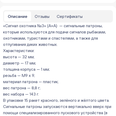
Мало
Бейвеля 59 (Цветы) (Бейвеля, 59)
ежедневно с 10:00 до 20:00
Описание
Отзывы
Сертификаты
Мало
«Сигнал охотника №3» (А+А) — сигнальные патроны,
Краснопольский 13г (Цветы) (Краснопольский, 13Г)
ежедневно с 10:00 до 20:00
которые используются для подачи сигналов рыбаками,
Мало
охотниками, туристами и спастелями, а также для
Молния Зоопарк - Труда,166 (ул. Труда,166/5)
отпугивания диких животных.
ежедневно с 10:00 до 20:00
Характеристики:
Мало
высота — 32 мм;
Невский. Черкасская 17 (г. Челябинск, ул.
диаметр — 17 мм;
Черкасская, д.17/1, за ТК "Невский")
толщина корпуса — 1 мм;
ежедневно с 10:00 до 20:00
резьба — М9 х 9;
Мало
материал патрона — пластик;
Овчинникова, д 12 (Челябинск, улица Овчинникова,
вес патрона — 8,8 г;
12А)
вес набора — 143 г.
ежедневно с 10:00 до 20:00
Мало
В упаковке 15 ракет красного, зелёного и жёлтого цвета.
Слава. Копейск, пр.Славы 8/1 (Копейск, пр. Славы
Сигнальные патроны запускаются вертикально вверх при
8/1, ТЦ "Слава")
помощи специализированного пускового устройства (в