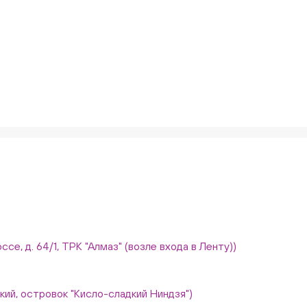
ссе, д. 64/1, ТРК "Алмаз" (возле входа в Ленту))
вский, островок "Кисло-сладкий Ниндзя")