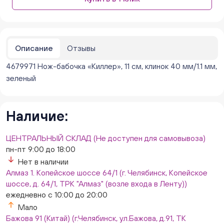
парковке))
ежедневно с 10:00 до 20:00
Мало
Бейвеля 59 (Цветы) (Бейвеля, 59)
ежедневно с 10:00 до 20:00
Описание
Отзывы
Мало
4679971 Нож-бабочка «Киллер», 11 см, клинок 40 мм/1.1 мм,
Краснопольский 13г (Цветы) (Краснопольский, 13Г)
ежедневно с 10:00 до 20:00
зеленый
Мало
Молния Зоопарк - Труда,166 (ул. Труда,166/5)
ежедневно с 10:00 до 20:00
Наличие:
Мало
Невский. Черкасская 17 (г. Челябинск, ул.
ЦЕНТРАЛЬНЫЙ СКЛАД (Не доступен для самовывоза)
Черкасская, д.17/1, за ТК "Невский")
пн-пт 9:00 до 18:00
ежедневно с 10:00 до 20:00
Нет в наличии
Нет в наличии
Алмаз 1. Копейское шоссе 64/1 (г. Челябинск, Копейское
Овчинникова, д 12 (Челябинск, улица Овчинникова,
шоссе, д. 64/1, ТРК "Алмаз" (возле входа в Ленту))
12А)
ежедневно с 10:00 до 20:00
ежедневно с 10:00 до 20:00
Мало
Нет в наличии
Бажова 91 (Китай) (г.Челябинск, ул.Бажова, д.91, ТК
Слава. Копейск, пр.Славы 8/1 (Копейск, пр. Славы