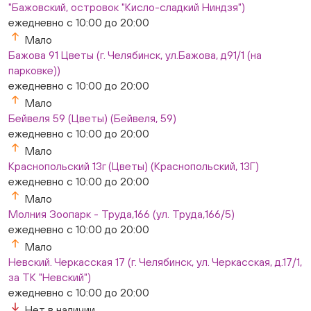
"Бажовский, островок "Кисло-сладкий Ниндзя")
8/1, ТЦ "Слава")
ежедневно с 10:00 до 20:00
ежедневно с 10:00 до 20:00
Мало
Нет в наличии
Бажова 91 Цветы (г. Челябинск, ул.Бажова, д91/1 (на
Слон. Миасс, Автозаводцев (ТК Слон, г. Миасс)
парковке))
Нет в наличии
ежедневно с 10:00 до 20:00
Сталеваров 5(ЦВЕТЫ) (г. Челябинск, ул. Сталеваров
5/3)
Мало
ежедневно с 10:00 до 20:00
Бейвеля 59 (Цветы) (Бейвеля, 59)
Нет в наличии
ежедневно с 10:00 до 20:00
Мало
Краснопольский 13г (Цветы) (Краснопольский, 13Г)
ежедневно с 10:00 до 20:00
Мало
Молния Зоопарк - Труда,166 (ул. Труда,166/5)
ежедневно с 10:00 до 20:00
Мало
Невский. Черкасская 17 (г. Челябинск, ул. Черкасская, д.17/1,
за ТК "Невский")
ежедневно с 10:00 до 20:00
Нет в наличии