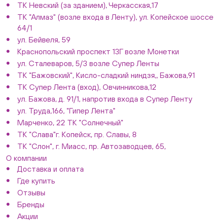
ТК Невский (за зданием), Черкасская,17
ТК "Алмаз" (возле входа в Ленту), ул. Копейское шоссе
64/1
ул. Бейвеля, 59
Краснопольский проспект 13Г возле Монетки
ул. Сталеваров, 5/3 возле Супер Ленты
ТК "Бажовский", Кисло-сладкий ниндзя,, Бажова,91
ТК Супер Лента (вход), Овчинникова,12
ул. Бажова, д. 91/1, напротив входа в Супер Ленту
ул. Труда,166, "Гипер Лента"
Марченко, 22 ТК "Солнечный"
ТК "Слава"г. Копейск, пр. Славы, 8
ТК "Слон", г. Миасс, пр. Автозаводцев, 65,
О компании
Доставка и оплата
Где купить
Отзывы
Бренды
Акции