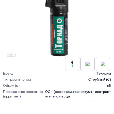
Бренд
Техкрим
Тип распыления
Струйный (С)
Объем (мл)
65
Поражающее вещество
OC - (олеорезин капсикум) - экстракт
(ирритант)
жгучего перца