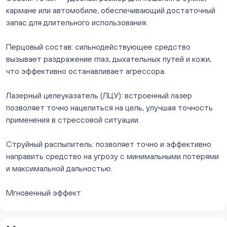
кармане или автомобиле, обеспечивающий достаточный
ежедневно с 10:00 до 20:00
Мало
запас для длительного использования.
Слава. Копейск, пр.Славы 8/1 (Копейск, пр. Славы
8/1, ТЦ "Слава")
Перцовый состав: сильнодействующее средство
ежедневно с 10:00 до 20:00
вызывает раздражение глаз, дыхательных путей и кожи,
Мало
что эффективно останавливает агрессора.
Слон. Миасс, Автозаводцев (ТК Слон, г. Миасс)
Мало
Лазерный целеуказатель (ЛЦУ): встроенный лазер
Сталеваров 5(ЦВЕТЫ) (г. Челябинск, ул. Сталеваров
позволяет точно нацелиться на цель, улучшая точность
5/3)
применения в стрессовой ситуации.
ежедневно с 10:00 до 20:00
Мало
Струйный распылитель: позволяет точно и эффективно
направить средство на угрозу с минимальными потерями
и максимальной дальностью.
Мгновенный эффект