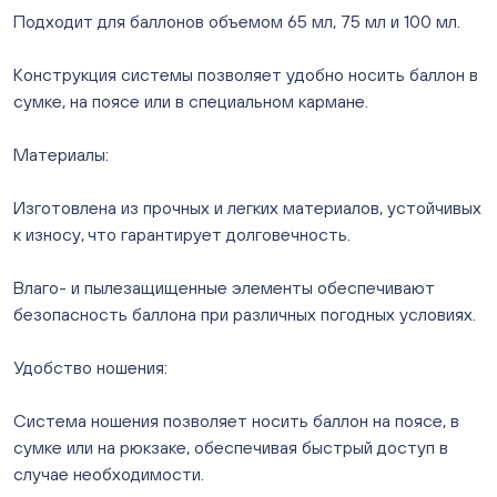
Слава. Копейск, пр.Славы 8/1 (Копейск, пр. Славы
Подходит для баллонов объемом 65 мл, 75 мл и 100 мл.
8/1, ТЦ "Слава")
ежедневно с 10:00 до 20:00
Конструкция системы позволяет удобно носить баллон в
Нет в наличии
сумке, на поясе или в специальном кармане.
Слон. Миасс, Автозаводцев (ТК Слон, г. Миасс)
Нет в наличии
Материалы:
Сталеваров 5(ЦВЕТЫ) (г. Челябинск, ул. Сталеваров
5/3)
Изготовлена из прочных и легких материалов, устойчивых
ежедневно с 10:00 до 20:00
к износу, что гарантирует долговечность.
Нет в наличии
Влаго- и пылезащищенные элементы обеспечивают
безопасность баллона при различных погодных условиях.
Удобство ношения:
Система ношения позволяет носить баллон на поясе, в
сумке или на рюкзаке, обеспечивая быстрый доступ в
случае необходимости.