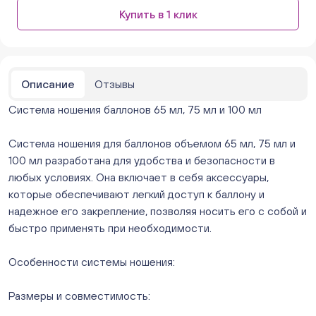
Бажова 91 Цветы (г. Челябинск, ул.Бажова, д91/1 (на
Купить в 1 клик
парковке))
ежедневно с 10:00 до 20:00
Нет в наличии
Бейвеля 59 (Цветы) (Бейвеля, 59)
ежедневно с 10:00 до 20:00
Описание
Отзывы
Нет в наличии
Система ношения баллонов 65 мл, 75 мл и 100 мл
Краснопольский 13г (Цветы) (Краснопольский, 13Г)
ежедневно с 10:00 до 20:00
Нет в наличии
Система ношения для баллонов объемом 65 мл, 75 мл и
Молния Зоопарк - Труда,166 (ул. Труда,166/5)
100 мл разработана для удобства и безопасности в
ежедневно с 10:00 до 20:00
любых условиях. Она включает в себя аксессуары,
Нет в наличии
которые обеспечивают легкий доступ к баллону и
Невский. Черкасская 17 (г. Челябинск, ул.
надежное его закрепление, позволяя носить его с собой и
Черкасская, д.17/1, за ТК "Невский")
быстро применять при необходимости.
ежедневно с 10:00 до 20:00
Мало
Особенности системы ношения:
Овчинникова, д 12 (Челябинск, улица Овчинникова,
12А)
Размеры и совместимость:
ежедневно с 10:00 до 20:00
Нет в наличии