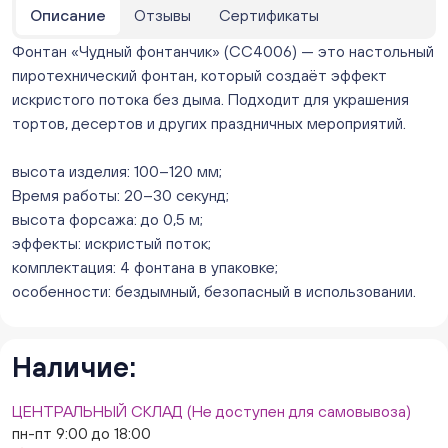
Нет в наличии
Описание
Отзывы
Сертификаты
Бейвеля 59 (Цветы) (Бейвеля, 59)
Фонтан «Чудный фонтанчик» (СС4006) — это настольный
ежедневно с 10:00 до 20:00
пиротехнический фонтан, который создаёт эффект
Нет в наличии
искристого потока без дыма. Подходит для украшения
Краснопольский 13г (Цветы) (Краснопольский, 13Г)
ежедневно с 10:00 до 20:00
тортов, десертов и других праздничных мероприятий.
Нет в наличии
Молния Зоопарк - Труда,166 (ул. Труда,166/5)
высота изделия: 100–120 мм;
ежедневно с 10:00 до 20:00
Время работы: 20–30 секунд;
Нет в наличии
высота форсажа: до 0,5 м;
Невский. Черкасская 17 (г. Челябинск, ул.
эффекты: искристый поток;
Черкасская, д.17/1, за ТК "Невский")
комплектация: 4 фонтана в упаковке;
ежедневно с 10:00 до 20:00
особенности: бездымный, безопасный в использовании.
Нет в наличии
Овчинникова, д 12 (Челябинск, улица Овчинникова,
12А)
Наличие:
ежедневно с 10:00 до 20:00
Нет в наличии
Слава. Копейск, пр.Славы 8/1 (Копейск, пр. Славы
ЦЕНТРАЛЬНЫЙ СКЛАД (Не доступен для самовывоза)
8/1, ТЦ "Слава")
пн-пт 9:00 до 18:00