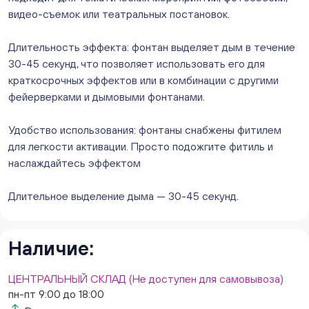
8/1, ТЦ "Слава")
видео-съемок или театральных постановок.
ежедневно с 10:00 до 20:00
Нет в наличии
Длительность эффекта: фонтан выделяет дым в течение
Слон. Миасс, Автозаводцев (ТК Слон, г. Миасс)
30-45 секунд, что позволяет использовать его для
Нет в наличии
краткосрочных эффектов или в комбинации с другими
Сталеваров 5(ЦВЕТЫ) (г. Челябинск, ул. Сталеваров
фейерверками и дымовыми фонтанами.
5/3)
ежедневно с 10:00 до 20:00
Удобство использования: фонтаны снабжены фитилем
Нет в наличии
для легкости активации. Просто подожгите фитиль и
наслаждайтесь эффектом
Длительное выделение дыма — 30-45 секунд.
Наличие:
ЦЕНТРАЛЬНЫЙ СКЛАД (Не доступен для самовывоза)
пн-пт 9:00 до 18:00