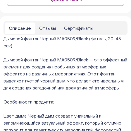
парковке))
ежедневно с 10:00 до 20:00
Нет в наличии
Бейвеля 59 (Цветы) (Бейвеля, 59)
ежедневно с 10:00 до 20:00
Описание
Отзывы
Сертификаты
Нет в наличии
Дымовой фонтан Черный MA0509/Black (фитиль, 30-45
Краснопольский 13г (Цветы) (Краснопольский, 13Г)
ежедневно с 10:00 до 20:00
сек)
Нет в наличии
Молния Зоопарк - Труда,166 (ул. Труда,166/5)
Дымовой фонтан Черный MA0509/Black — это эффектный
ежедневно с 10:00 до 20:00
элемент для создания необычных атмосферных
Нет в наличии
эффектов на различных мероприятиях. Этот фонтан
Невский. Черкасская 17 (г. Челябинск, ул.
выделяет густой черный дым, что делает его идеальным
Черкасская, д.17/1, за ТК "Невский")
для создания загадочной или драматичной атмосферы.
ежедневно с 10:00 до 20:00
Мало
Особенности продукта:
Овчинникова, д 12 (Челябинск, улица Овчинникова,
12А)
Цвет дыма: Черный дым создает уникальный и
ежедневно с 10:00 до 20:00
Нет в наличии
запоминающийся визуальный эффект, который отлично
Слава. Копейск, пр.Славы 8/1 (Копейск, пр. Славы
подходит для тематических мероприятий, фотосессий,