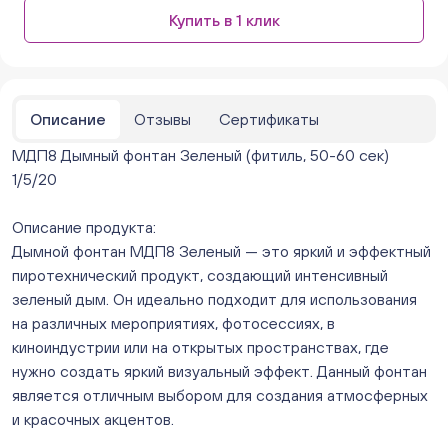
Бажова 91 Цветы (г. Челябинск, ул.Бажова, д91/1 (на
Купить в 1 клик
парковке))
ежедневно с 10:00 до 20:00
Нет в наличии
Бейвеля 59 (Цветы) (Бейвеля, 59)
ежедневно с 10:00 до 20:00
Описание
Отзывы
Сертификаты
Нет в наличии
МДП8 Дымный фонтан Зеленый (фитиль, 50-60 сек)
Краснопольский 13г (Цветы) (Краснопольский, 13Г)
ежедневно с 10:00 до 20:00
1/5/20
Нет в наличии
Молния Зоопарк - Труда,166 (ул. Труда,166/5)
Описание продукта:
ежедневно с 10:00 до 20:00
Дымной фонтан МДП8 Зеленый — это яркий и эффектный
Нет в наличии
пиротехнический продукт, создающий интенсивный
Невский. Черкасская 17 (г. Челябинск, ул.
зеленый дым. Он идеально подходит для использования
Черкасская, д.17/1, за ТК "Невский")
на различных мероприятиях, фотосессиях, в
ежедневно с 10:00 до 20:00
киноиндустрии или на открытых пространствах, где
Мало
нужно создать яркий визуальный эффект. Данный фонтан
Овчинникова, д 12 (Челябинск, улица Овчинникова,
является отличным выбором для создания атмосферных
12А)
и красочных акцентов.
ежедневно с 10:00 до 20:00
Нет в наличии