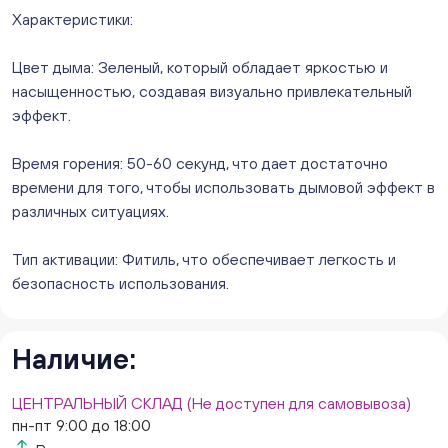
Слава. Копейск, пр.Славы 8/1 (Копейск, пр. Славы
Характеристики:
8/1, ТЦ "Слава")
ежедневно с 10:00 до 20:00
Цвет дыма: Зеленый, который обладает яркостью и
Нет в наличии
насыщенностью, создавая визуально привлекательный
Слон. Миасс, Автозаводцев (ТК Слон, г. Миасс)
эффект.
Нет в наличии
Сталеваров 5(ЦВЕТЫ) (г. Челябинск, ул. Сталеваров
Время горения: 50-60 секунд, что дает достаточно
5/3)
времени для того, чтобы использовать дымовой эффект в
ежедневно с 10:00 до 20:00
различных ситуациях.
Нет в наличии
Тип активации: Фитиль, что обеспечивает легкость и
безопасность использования.
Наличие:
ЦЕНТРАЛЬНЫЙ СКЛАД (Не доступен для самовывоза)
пн-пт 9:00 до 18:00