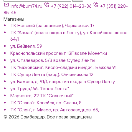
info@bum74.ru
+7 (922) 014-23-36
+7 (351) 220-
85-45
Магазины
ТК Невский (за зданием), Черкасская,17
ТК "Алмаз" (возле входа в Ленту), ул. Копейское шоссе
64/1
ул. Бейвеля, 59
Краснопольский проспект 13Г возле Монетки
ул. Сталеваров, 5/3 возле Супер Ленты
ТК "Бажовский", Кисло-сладкий ниндзя,, Бажова,91
ТК Супер Лента (вход), Овчинникова,12
ул. Бажова, д. 91/1, напротив входа в Супер Ленту
ул. Труда,166, "Гипер Лента"
Марченко, 22 ТК "Солнечный"
ТК "Слава"г. Копейск, пр. Славы, 8
ТК "Слон", г. Миасс, пр. Автозаводцев, 65,
© 2026 Бомбардир, Все права защищены