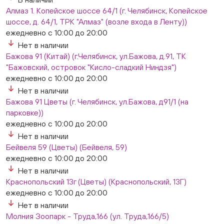
Слава. Копейск, пр.Славы 8/1 (Копейск, пр. Славы
Алмаз 1. Копейское шоссе 64/1 (г. Челябинск, Копейское
8/1, ТЦ "Слава")
шоссе, д. 64/1, ТРК "Алмаз" (возле входа в Ленту))
ежедневно с 10:00 до 20:00
ежедневно с 10:00 до 20:00
Нет в наличии
Нет в наличии
Слон. Миасс, Автозаводцев (ТК Слон, г. Миасс)
Бажова 91 (Китай) (г.Челябинск, ул.Бажова, д.91, ТК
Нет в наличии
"Бажовский, островок "Кисло-сладкий Ниндзя")
Сталеваров 5(ЦВЕТЫ) (г. Челябинск, ул. Сталеваров
ежедневно с 10:00 до 20:00
5/3)
Нет в наличии
ежедневно с 10:00 до 20:00
Бажова 91 Цветы (г. Челябинск, ул.Бажова, д91/1 (на
Нет в наличии
парковке))
ежедневно с 10:00 до 20:00
Нет в наличии
Бейвеля 59 (Цветы) (Бейвеля, 59)
ежедневно с 10:00 до 20:00
Нет в наличии
Краснопольский 13г (Цветы) (Краснопольский, 13Г)
ежедневно с 10:00 до 20:00
Нет в наличии
Молния Зоопарк - Труда,166 (ул. Труда,166/5)