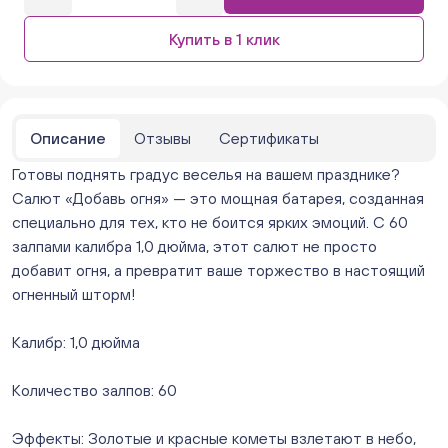
Бажова 91 Цветы (г. Челябинск, ул.Бажова, д91/1 (на
Купить в 1 клик
парковке))
ежедневно с 10:00 до 20:00
Мало
Бейвеля 59 (Цветы) (Бейвеля, 59)
ежедневно с 10:00 до 20:00
Описание
Отзывы
Сертификаты
Мало
Готовы поднять градус веселья на вашем празднике?
Краснопольский 13г (Цветы) (Краснопольский, 13Г)
ежедневно с 10:00 до 20:00
Салют «Добавь огня» — это мощная батарея, созданная
Мало
специально для тех, кто не боится ярких эмоций. С 60
Молния Зоопарк - Труда,166 (ул. Труда,166/5)
залпами калибра 1,0 дюйма, этот салют не просто
ежедневно с 10:00 до 20:00
добавит огня, а превратит ваше торжество в настоящий
Мало
огненный шторм!
Невский. Черкасская 17 (г. Челябинск, ул.
Черкасская, д.17/1, за ТК "Невский")
Калибр: 1,0 дюйма
ежедневно с 10:00 до 20:00
Мало
Количество залпов: 60
Овчинникова, д 12 (Челябинск, улица Овчинникова,
12А)
Эффекты: Золотые и красные кометы взлетают в небо,
ежедневно с 10:00 до 20:00