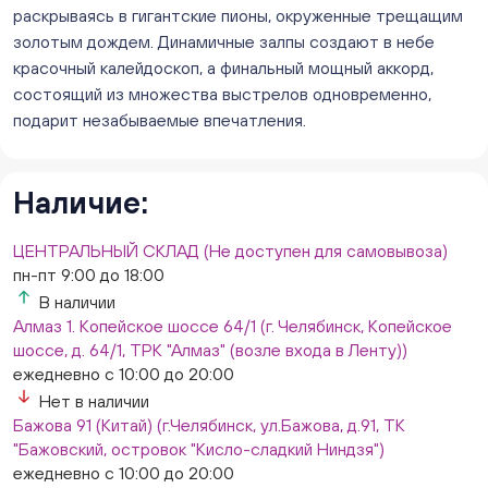
Нет в наличии
раскрываясь в гигантские пионы, окруженные трещащим
Слава. Копейск, пр.Славы 8/1 (Копейск, пр. Славы
золотым дождем. Динамичные залпы создают в небе
8/1, ТЦ "Слава")
красочный калейдоскоп, а финальный мощный аккорд,
ежедневно с 10:00 до 20:00
состоящий из множества выстрелов одновременно,
Мало
подарит незабываемые впечатления.
Слон. Миасс, Автозаводцев (ТК Слон, г. Миасс)
Нет в наличии
Сталеваров 5(ЦВЕТЫ) (г. Челябинск, ул. Сталеваров
Наличие:
5/3)
ежедневно с 10:00 до 20:00
ЦЕНТРАЛЬНЫЙ СКЛАД (Не доступен для самовывоза)
Мало
пн-пт 9:00 до 18:00
В наличии
Алмаз 1. Копейское шоссе 64/1 (г. Челябинск, Копейское
шоссе, д. 64/1, ТРК "Алмаз" (возле входа в Ленту))
ежедневно с 10:00 до 20:00
Нет в наличии
Бажова 91 (Китай) (г.Челябинск, ул.Бажова, д.91, ТК
"Бажовский, островок "Кисло-сладкий Ниндзя")
ежедневно с 10:00 до 20:00