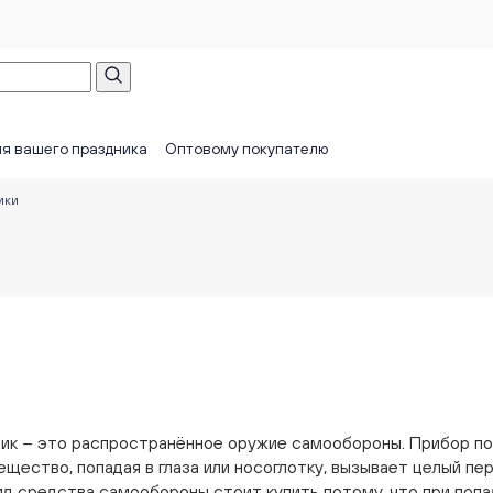
я вашего праздника
Оптовому покупателю
ики
ик – это распространённое оружие самообороны. Прибор поз
щество, попадая в глаза или носоглотку, вызывает целый пер
ид средства самообороны стоит купить потому, что при попа