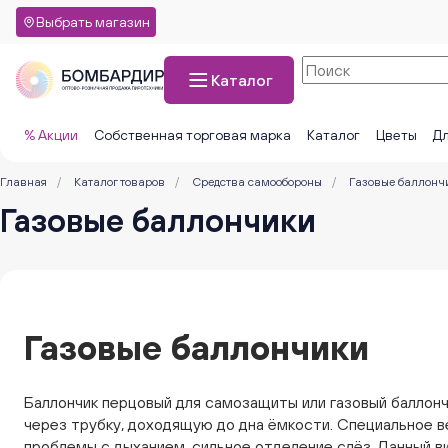
Выбрать магазин
Каталог
% Акции
Собственная торговая марка
Каталог
Цветы
Дл
Главная
/
Каталог товаров
/
Средства самообороны
/
Газовые баллонч
Газовые баллончики
Газовые баллончики
Баллончик перцовый для самозащиты или газовый баллонч
через трубку, доходящую до дна ёмкости. Специальное ве
проблемы с дыханием, сильное отделение слёз. Данный в