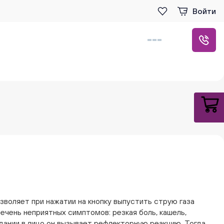
Войти
воляет при нажатии на кнопку выпустить струю газа
ечень неприятных симптомов: резкая боль, кашель,
дании в лицо он вызывает рефлекторную реакцию. Тогда