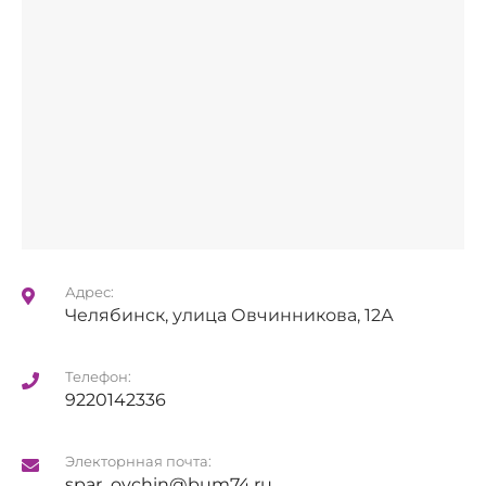
Адрес:
Челябинск, улица Овчинникова, 12А
Телефон:
9220142336
Электорнная почта:
spar_ovchin@bum74.ru