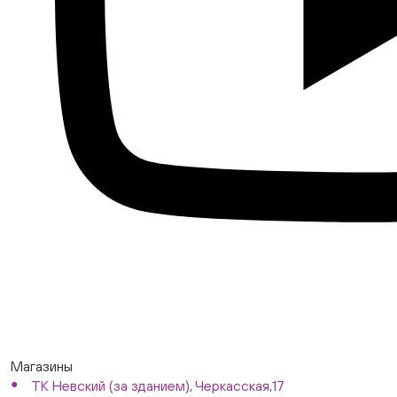
Магазины
ТК Невский (за зданием), Черкасская,17