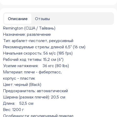
Бажова 91 Цветы (г. Челябинск, ул.Бажова, д91/1 (на
парковке))
ежедневно с 10:00 до 20:00
Нет в наличии
Описание
Отзывы
Бейвеля 59 (Цветы) (Бейвеля, 59)
Remington (США / Тайвань)
ежедневно с 10:00 до 20:00
Назначение: развлечение
Нет в наличии
Тип: арбалет-пистолет, рекурсивный
Краснопольский 13г (Цветы) (Краснопольский, 13Г)
ежедневно с 10:00 до 20:00
Рекомендуемые стрелы: длиной 6,5" (16 см)
Нет в наличии
Начальная скорость: 56 м/с (185 fps)
Молния Зоопарк - Труда,166 (ул. Труда,166/5)
Рабочий ход тетивы: 15,2 см (6")
ежедневно с 10:00 до 20:00
Усилие натяжения: 36 кгc (80 lbs)
Нет в наличии
Материал: плечи - фибергласс,
Невский. Черкасская 17 (г. Челябинск, ул.
корпус - пластик
Черкасская, д.17/1, за ТК "Невский")
Цвет: черный (Black)
ежедневно с 10:00 до 20:00
Предохранитель: автоматический
Нет в наличии
Ширина (размах плечей): 20,5 см
Овчинникова, д 12 (Челябинск, улица Овчинникова,
Длина: 52,5 см
12А)
Вес: 1200 г
ежедневно с 10:00 до 20:00
Нет в наличии
Особенности: регулируемый приклад