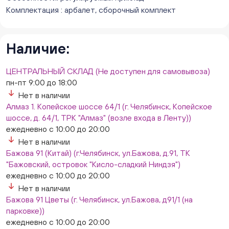
Слава. Копейск, пр.Славы 8/1 (Копейск, пр. Славы
Комплектация : арбалет, сборочный комплект
8/1, ТЦ "Слава")
ежедневно с 10:00 до 20:00
Нет в наличии
Наличие:
Слон. Миасс, Автозаводцев (ТК Слон, г. Миасс)
Нет в наличии
ЦЕНТРАЛЬНЫЙ СКЛАД (Не доступен для самовывоза)
Сталеваров 5(ЦВЕТЫ) (г. Челябинск, ул. Сталеваров
пн-пт 9:00 до 18:00
5/3)
Нет в наличии
ежедневно с 10:00 до 20:00
Алмаз 1. Копейское шоссе 64/1 (г. Челябинск, Копейское
Нет в наличии
шоссе, д. 64/1, ТРК "Алмаз" (возле входа в Ленту))
ежедневно с 10:00 до 20:00
Нет в наличии
Бажова 91 (Китай) (г.Челябинск, ул.Бажова, д.91, ТК
"Бажовский, островок "Кисло-сладкий Ниндзя")
ежедневно с 10:00 до 20:00
Нет в наличии
Бажова 91 Цветы (г. Челябинск, ул.Бажова, д91/1 (на
парковке))
ежедневно с 10:00 до 20:00