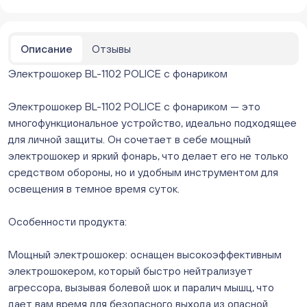
Бажова 91 Цветы (г. Челябинск, ул.Бажова, д91/1 (на
парковке))
ежедневно с 10:00 до 20:00
Нет в наличии
Описание
Отзывы
Бейвеля 59 (Цветы) (Бейвеля, 59)
Электрошокер BL-1102 POLICE с фонариком
ежедневно с 10:00 до 20:00
Нет в наличии
Электрошокер BL-1102 POLICE с фонариком — это
Краснопольский 13г (Цветы) (Краснопольский, 13Г)
ежедневно с 10:00 до 20:00
многофункциональное устройство, идеально подходящее
Нет в наличии
для личной защиты. Он сочетает в себе мощный
Молния Зоопарк - Труда,166 (ул. Труда,166/5)
электрошокер и яркий фонарь, что делает его не только
ежедневно с 10:00 до 20:00
средством обороны, но и удобным инструментом для
Нет в наличии
освещения в темное время суток.
Невский. Черкасская 17 (г. Челябинск, ул.
Черкасская, д.17/1, за ТК "Невский")
Особенности продукта:
ежедневно с 10:00 до 20:00
Нет в наличии
Мощный электрошокер: оснащен высокоэффективным
Овчинникова, д 12 (Челябинск, улица Овчинникова,
электрошокером, который быстро нейтрализует
12А)
агрессора, вызывая болевой шок и паралич мышц, что
ежедневно с 10:00 до 20:00
Нет в наличии
дает вам время для безопасного выхода из опасной