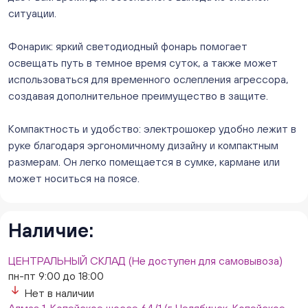
Слава. Копейск, пр.Славы 8/1 (Копейск, пр. Славы
ситуации.
8/1, ТЦ "Слава")
ежедневно с 10:00 до 20:00
Фонарик: яркий светодиодный фонарь помогает
Нет в наличии
освещать путь в темное время суток, а также может
Слон. Миасс, Автозаводцев (ТК Слон, г. Миасс)
использоваться для временного ослепления агрессора,
Нет в наличии
создавая дополнительное преимущество в защите.
Сталеваров 5(ЦВЕТЫ) (г. Челябинск, ул. Сталеваров
5/3)
Компактность и удобство: электрошокер удобно лежит в
ежедневно с 10:00 до 20:00
руке благодаря эргономичному дизайну и компактным
Нет в наличии
размерам. Он легко помещается в сумке, кармане или
может носиться на поясе.
Наличие:
ЦЕНТРАЛЬНЫЙ СКЛАД (Не доступен для самовывоза)
пн-пт 9:00 до 18:00
Нет в наличии