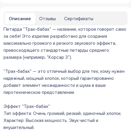
Нет в наличии
Бейвеля 59 (Цветы) (Бейвеля, 59)
ежедневно с 10:00 до 20:00
Описание
Отзывы
Сертификаты
Нет в наличии
Петарда “Трах-бабах” — название, которое говорит само
Краснопольский 13г (Цветы) (Краснопольский, 13Г)
ежедневно с 10:00 до 20:00
за себя! Это изделие разработано для создания
Нет в наличии
максимально громкого и резкого звукового эффекта,
Молния Зоопарк - Труда,166 (ул. Труда,166/5)
превосходящего стандартные петарды среднего
ежедневно с 10:00 до 20:00
размера (например, “Корсар 3”).
Нет в наличии
Невский. Черкасская 17 (г. Челябинск, ул.
“Трах-бабах” — это отличный выбор для тех, кому нужен
Черкасская, д.17/1, за ТК "Невский")
надежный, мощный хлопок, который гарантированно
ежедневно с 10:00 до 20:00
добавит элемент неожиданности и шума в ваше
В наличии
пиротехническое представление.
Овчинникова, д 12 (Челябинск, улица Овчинникова,
12А)
Эффект “Трах-бабах”
ежедневно с 10:00 до 20:00
Мало
Тип эффекта: Очень громкий, резкий, одиночный хлопок.
Слава. Копейск, пр.Славы 8/1 (Копейск, пр. Славы
Характер: Высокая мощность. Звук чистый и
8/1, ТЦ "Слава")
внушительный.