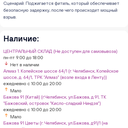
ежедневно с 10:00 до 20:00
Сценарий: Поджигается фитиль, который обеспечивает
Мало
безопасную задержку, после чего происходит мощный
Слон. Миасс, Автозаводцев (ТК Слон, г. Миасс)
взрыв.
Нет в наличии
Сталеваров 5(ЦВЕТЫ) (г. Челябинск, ул. Сталеваров
5/3)
Наличие:
ежедневно с 10:00 до 20:00
Мало
ЦЕНТРАЛЬНЫЙ СКЛАД (Не доступен для самовывоза)
пн-пт 9:00 до 18:00
Нет в наличии
Алмаз 1. Копейское шоссе 64/1 (г. Челябинск, Копейское
шоссе, д. 64/1, ТРК "Алмаз" (возле входа в Ленту))
ежедневно с 10:00 до 20:00
Мало
Бажова 91 (Китай) (г.Челябинск, ул.Бажова, д.91, ТК
"Бажовский, островок "Кисло-сладкий Ниндзя")
ежедневно с 10:00 до 20:00
Мало
Бажова 91 Цветы (г. Челябинск, ул.Бажова, д91/1 (на