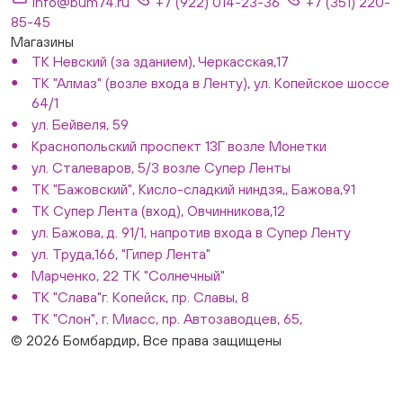
info@bum74.ru
+7 (922) 014-23-36
+7 (351) 220-
85-45
Магазины
ТК Невский (за зданием), Черкасская,17
ТК "Алмаз" (возле входа в Ленту), ул. Копейское шоссе
64/1
ул. Бейвеля, 59
Краснопольский проспект 13Г возле Монетки
ул. Сталеваров, 5/3 возле Супер Ленты
ТК "Бажовский", Кисло-сладкий ниндзя,, Бажова,91
ТК Супер Лента (вход), Овчинникова,12
ул. Бажова, д. 91/1, напротив входа в Супер Ленту
ул. Труда,166, "Гипер Лента"
Марченко, 22 ТК "Солнечный"
ТК "Слава"г. Копейск, пр. Славы, 8
ТК "Слон", г. Миасс, пр. Автозаводцев, 65,
© 2026 Бомбардир, Все права защищены