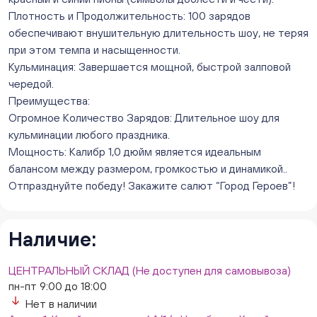
8/1, ТЦ "Слава")
Плотность и Продолжительность: 100 зарядов
ежедневно с 10:00 до 20:00
обеспечивают внушительную длительность шоу, не теряя
Нет в наличии
при этом темпа и насыщенности.
Слон. Миасс, Автозаводцев (ТК Слон, г. Миасс)
Кульминация: Завершается мощной, быстрой залповой
Нет в наличии
чередой.
Сталеваров 5(ЦВЕТЫ) (г. Челябинск, ул. Сталеваров
Преимущества:
5/3)
Огромное Количество Зарядов: Длительное шоу для
ежедневно с 10:00 до 20:00
кульминации любого праздника.
Нет в наличии
Мощность: Калибр 1,0 дюйм является идеальным
балансом между размером, громкостью и динамикой..
Отпразднуйте победу! Закажите салют “Город Героев”!
Наличие:
ЦЕНТРАЛЬНЫЙ СКЛАД (Не доступен для самовывоза)
пн-пт 9:00 до 18:00
Нет в наличии