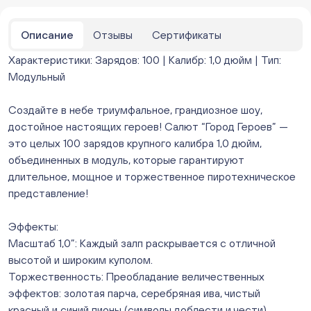
парковке))
ежедневно с 10:00 до 20:00
Нет в наличии
Описание
Отзывы
Сертификаты
Бейвеля 59 (Цветы) (Бейвеля, 59)
Характеристики: Зарядов: 100 | Калибр: 1,0 дюйм | Тип:
ежедневно с 10:00 до 20:00
Модульный
Нет в наличии
Краснопольский 13г (Цветы) (Краснопольский, 13Г)
ежедневно с 10:00 до 20:00
Создайте в небе триумфальное, грандиозное шоу,
Нет в наличии
достойное настоящих героев! Салют “Город Героев” —
Молния Зоопарк - Труда,166 (ул. Труда,166/5)
это целых 100 зарядов крупного калибра 1,0 дюйм,
ежедневно с 10:00 до 20:00
объединенных в модуль, которые гарантируют
Нет в наличии
длительное, мощное и торжественное пиротехническое
Невский. Черкасская 17 (г. Челябинск, ул.
представление!
Черкасская, д.17/1, за ТК "Невский")
ежедневно с 10:00 до 20:00
Эффекты:
Нет в наличии
Масштаб 1,0”: Каждый залп раскрывается с отличной
Овчинникова, д 12 (Челябинск, улица Овчинникова,
высотой и широким куполом.
12А)
Торжественность: Преобладание величественных
ежедневно с 10:00 до 20:00
Нет в наличии
эффектов: золотая парча, серебряная ива, чистый
Слава. Копейск, пр.Славы 8/1 (Копейск, пр. Славы
красный и синий пионы (символы доблести и чести).