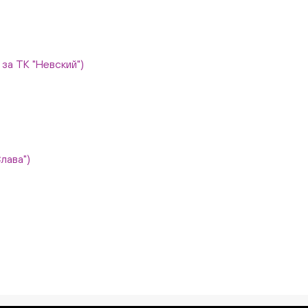
, за ТК "Невский")
Слава")