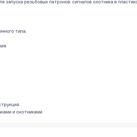
я запуска резьбовых патронов: сигналов охотника в пластик
нного типа;
ия.
струкция.
аками и охотниками