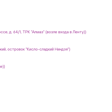
ссе, д. 64/1, ТРК "Алмаз" (возле входа в Ленту))
вский, островок "Кисло-сладкий Ниндзя")
е))