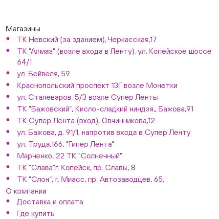
Магазины
ТК Невский (за зданием), Черкасская,17
ТК "Алмаз" (возле входа в Ленту), ул. Копейское шоссе
64/1
ул. Бейвеля, 59
Краснопольский проспект 13Г возле Монетки
ул. Сталеваров, 5/3 возле Супер Ленты
ТК "Бажовский", Кисло-сладкий ниндзя,, Бажова,91
ТК Супер Лента (вход), Овчинникова,12
ул. Бажова, д. 91/1, напротив входа в Супер Ленту
ул. Труда,166, "Гипер Лента"
Марченко, 22 ТК "Солнечный"
ТК "Слава"г. Копейск, пр. Славы, 8
ТК "Слон", г. Миасс, пр. Автозаводцев, 65,
О компании
Доставка и оплата
Где купить