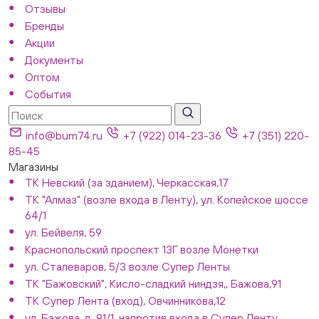
Отзывы
Бренды
Акции
Документы
Оптом
События
info@bum74.ru
+7 (922) 014-23-36
+7 (351) 220-
85-45
Магазины
ТК Невский (за зданием), Черкасская,17
ТК "Алмаз" (возле входа в Ленту), ул. Копейское шоссе
64/1
ул. Бейвеля, 59
Краснопольский проспект 13Г возле Монетки
ул. Сталеваров, 5/3 возле Супер Ленты
ТК "Бажовский", Кисло-сладкий ниндзя,, Бажова,91
ТК Супер Лента (вход), Овчинникова,12
ул. Бажова, д. 91/1, напротив входа в Супер Ленту