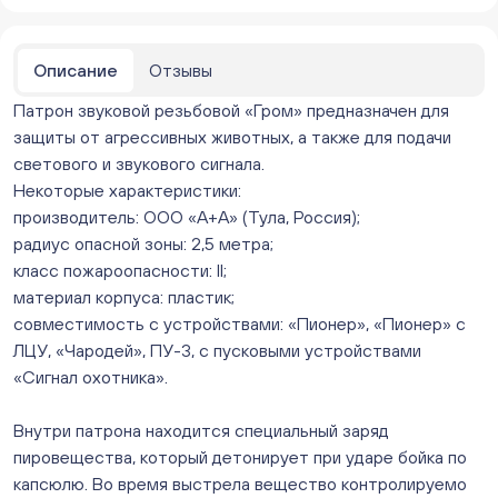
Мало
Бейвеля 59 (Цветы) (Бейвеля, 59)
ежедневно с 10:00 до 20:00
Описание
Отзывы
В наличии
Патрон звуковой резьбовой «Гром» предназначен для
Краснопольский 13г (Цветы) (Краснопольский, 13Г)
ежедневно с 10:00 до 20:00
защиты от агрессивных животных, а также для подачи
Мало
светового и звукового сигнала.
Молния Зоопарк - Труда,166 (ул. Труда,166/5)
Некоторые характеристики:
ежедневно с 10:00 до 20:00
производитель: ООО «А+А» (Тула, Россия);
Мало
радиус опасной зоны: 2,5 метра;
Невский. Черкасская 17 (г. Челябинск, ул.
класс пожароопасности: II;
Черкасская, д.17/1, за ТК "Невский")
материал корпуса: пластик;
ежедневно с 10:00 до 20:00
совместимость с устройствами: «Пионер», «Пионер» с
Нет в наличии
ЛЦУ, «Чародей», ПУ-3, с пусковыми устройствами
Овчинникова, д 12 (Челябинск, улица Овчинникова,
«Сигнал охотника».
12А)
ежедневно с 10:00 до 20:00
В наличии
Внутри патрона находится специальный заряд
Слава. Копейск, пр.Славы 8/1 (Копейск, пр. Славы
пировещества, который детонирует при ударе бойка по
8/1, ТЦ "Слава")
капсюлю. Во время выстрела вещество контролируемо