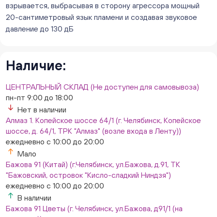
ежедневно с 10:00 до 20:00
взрывается, выбрасывая в сторону агрессора мощный
В наличии
20-сантиметровый язык пламени и создавая звуковое
Слон. Миасс, Автозаводцев (ТК Слон, г. Миасс)
давление до 130 дБ
Нет в наличии
Сталеваров 5(ЦВЕТЫ) (г. Челябинск, ул. Сталеваров
5/3)
Наличие:
ежедневно с 10:00 до 20:00
В наличии
ЦЕНТРАЛЬНЫЙ СКЛАД (Не доступен для самовывоза)
пн-пт 9:00 до 18:00
Нет в наличии
Алмаз 1. Копейское шоссе 64/1 (г. Челябинск, Копейское
шоссе, д. 64/1, ТРК "Алмаз" (возле входа в Ленту))
ежедневно с 10:00 до 20:00
Мало
Бажова 91 (Китай) (г.Челябинск, ул.Бажова, д.91, ТК
"Бажовский, островок "Кисло-сладкий Ниндзя")
ежедневно с 10:00 до 20:00
В наличии
Бажова 91 Цветы (г. Челябинск, ул.Бажова, д91/1 (на