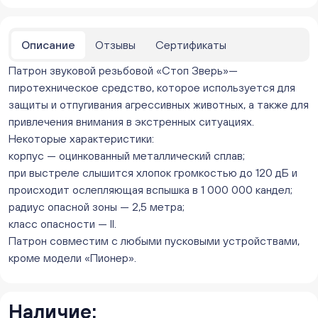
Нет в наличии
Бейвеля 59 (Цветы) (Бейвеля, 59)
ежедневно с 10:00 до 20:00
Описание
Отзывы
Сертификаты
Мало
Патрон звуковой резьбовой «Стоп Зверь»—
Краснопольский 13г (Цветы) (Краснопольский, 13Г)
ежедневно с 10:00 до 20:00
пиротехническое средство, которое используется для
Нет в наличии
защиты и отпугивания агрессивных животных, а также для
Молния Зоопарк - Труда,166 (ул. Труда,166/5)
привлечения внимания в экстренных ситуациях.
ежедневно с 10:00 до 20:00
Некоторые характеристики:
Мало
корпус — оцинкованный металлический сплав;
Невский. Черкасская 17 (г. Челябинск, ул.
при выстреле слышится хлопок громкостью до 120 дБ и
Черкасская, д.17/1, за ТК "Невский")
происходит ослепляющая вспышка в 1 000 000 кандел;
ежедневно с 10:00 до 20:00
радиус опасной зоны — 2,5 метра;
Нет в наличии
класс опасности — II.
Овчинникова, д 12 (Челябинск, улица Овчинникова,
Патрон совместим с любыми пусковыми устройствами,
12А)
кроме модели «Пионер».
ежедневно с 10:00 до 20:00
Мало
Слава. Копейск, пр.Славы 8/1 (Копейск, пр. Славы
8/1, ТЦ "Слава")
Наличие: