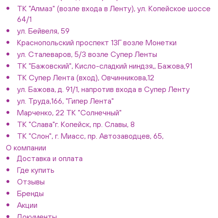
ТК "Алмаз" (возле входа в Ленту), ул. Копейское шоссе
64/1
ул. Бейвеля, 59
Краснопольский проспект 13Г возле Монетки
ул. Сталеваров, 5/3 возле Супер Ленты
ТК "Бажовский", Кисло-сладкий ниндзя,, Бажова,91
ТК Супер Лента (вход), Овчинникова,12
ул. Бажова, д. 91/1, напротив входа в Супер Ленту
ул. Труда,166, "Гипер Лента"
Марченко, 22 ТК "Солнечный"
ТК "Слава"г. Копейск, пр. Славы, 8
ТК "Слон", г. Миасс, пр. Автозаводцев, 65,
О компании
Доставка и оплата
Где купить
Отзывы
Бренды
Акции
Документы