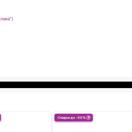
Слава")
Скидки до -50%
?