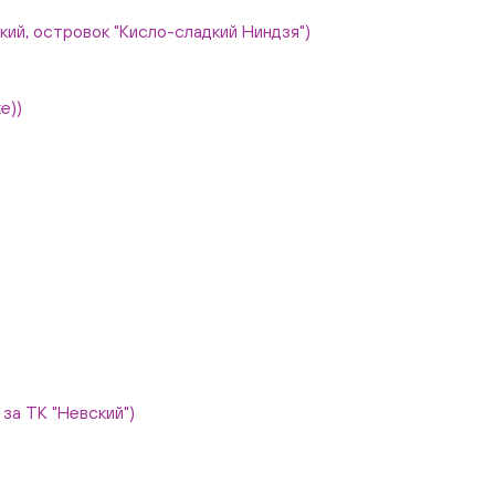
вский, островок "Кисло-сладкий Ниндзя")
е))
, за ТК "Невский")