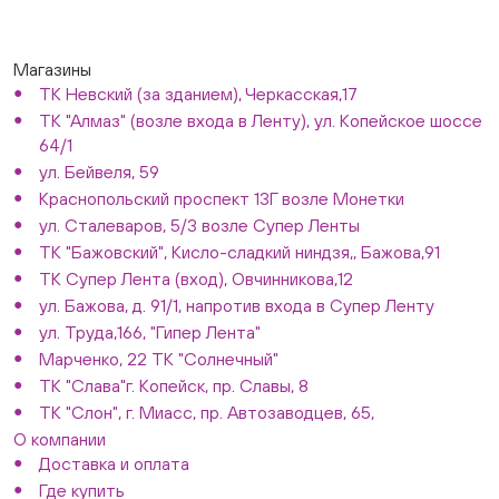
Магазины
ТК Невский (за зданием), Черкасская,17
ТК "Алмаз" (возле входа в Ленту), ул. Копейское шоссе
64/1
ул. Бейвеля, 59
Краснопольский проспект 13Г возле Монетки
ул. Сталеваров, 5/3 возле Супер Ленты
ТК "Бажовский", Кисло-сладкий ниндзя,, Бажова,91
ТК Супер Лента (вход), Овчинникова,12
ул. Бажова, д. 91/1, напротив входа в Супер Ленту
ул. Труда,166, "Гипер Лента"
Марченко, 22 ТК "Солнечный"
ТК "Слава"г. Копейск, пр. Славы, 8
ТК "Слон", г. Миасс, пр. Автозаводцев, 65,
О компании
Доставка и оплата
Где купить