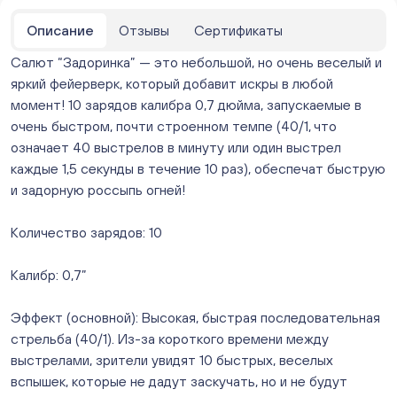
ежедневно с 10:00 до 20:00
Нет в наличии
Описание
Отзывы
Сертификаты
Бейвеля 59 (Цветы) (Бейвеля, 59)
Салют “Задоринка” — это небольшой, но очень веселый и
ежедневно с 10:00 до 20:00
яркий фейерверк, который добавит искры в любой
Нет в наличии
момент! 10 зарядов калибра 0,7 дюйма, запускаемые в
Краснопольский 13г (Цветы) (Краснопольский, 13Г)
ежедневно с 10:00 до 20:00
очень быстром, почти строенном темпе (40/1, что
Нет в наличии
означает 40 выстрелов в минуту или один выстрел
Молния Зоопарк - Труда,166 (ул. Труда,166/5)
каждые 1,5 секунды в течение 10 раз), обеспечат быструю
ежедневно с 10:00 до 20:00
и задорную россыпь огней!
Нет в наличии
Невский. Черкасская 17 (г. Челябинск, ул.
Количество зарядов: 10
Черкасская, д.17/1, за ТК "Невский")
ежедневно с 10:00 до 20:00
Калибр: 0,7”
Нет в наличии
Овчинникова, д 12 (Челябинск, улица Овчинникова,
Эффект (основной): Высокая, быстрая последовательная
12А)
стрельба (40/1). Из-за короткого времени между
ежедневно с 10:00 до 20:00
Нет в наличии
выстрелами, зрители увидят 10 быстрых, веселых
Слава. Копейск, пр.Славы 8/1 (Копейск, пр. Славы
вспышек, которые не дадут заскучать, но и не будут