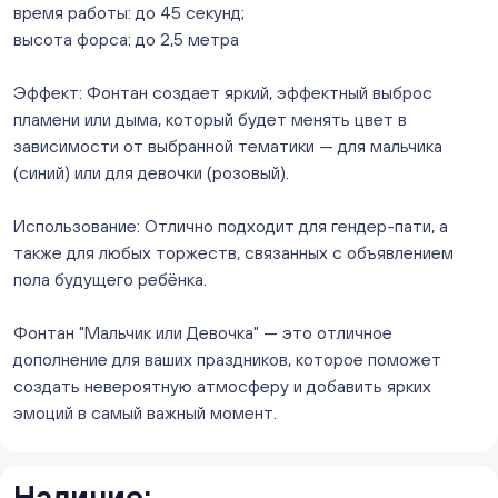
ежедневно с 10:00 до 20:00
время работы: до 45 секунд;
Мало
высота форса: до 2,5 метра
Слон. Миасс, Автозаводцев (ТК Слон, г. Миасс)
Мало
Эффект: Фонтан создает яркий, эффектный выброс
Сталеваров 5(ЦВЕТЫ) (г. Челябинск, ул. Сталеваров
пламени или дыма, который будет менять цвет в
5/3)
зависимости от выбранной тематики — для мальчика
ежедневно с 10:00 до 20:00
(синий) или для девочки (розовый).
Мало
Использование: Отлично подходит для гендер-пати, а
также для любых торжеств, связанных с объявлением
пола будущего ребёнка.
Фонтан "Мальчик или Девочка" — это отличное
дополнение для ваших праздников, которое поможет
создать невероятную атмосферу и добавить ярких
эмоций в самый важный момент.
Наличие: