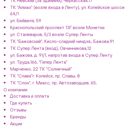
ТК Невский (за зданием), Черкасская,17
ТК "Алмаз" (возле входа в Ленту), ул. Копейское шоссе
64/1
ул. Бейвеля, 59
Краснопольский проспект 13Г возле Монетки
ул. Сталеваров, 5/3 возле Супер Ленты
ТК "Бажовский", Кисло-сладкий ниндзя,, Бажова,91
ТК Супер Лента (вход), Овчинникова,12
ул. Бажова, д. 91/1, напротив входа в Супер Ленту
ул. Труда,166, "Гипер Лента"
Марченко, 22 ТК "Солнечный"
ТК "Слава"г. Копейск, пр. Славы, 8
ТК "Слон", г. Миасс, пр. Автозаводцев, 65,
О компании
Доставка и оплата
Где купить
Отзывы
Бренды
Акции