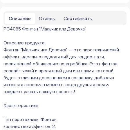
Мало
Бейвеля 59 (Цветы) (Бейвеля, 59)
ежедневно с 10:00 до 20:00
Описание
Отзывы
Сертификаты
Нет в наличии
РС4085 Фонтан "Мальчик или Девочка"
Краснопольский 13г (Цветы) (Краснопольский, 13Г)
ежедневно с 10:00 до 20:00
Мало
Описание продукта:
Молния Зоопарк - Труда,166 (ул. Труда,166/5)
Фонтан "Мальчик или Девочка" — это пиротехнический
ежедневно с 10:00 до 20:00
эффект, идеально подходящий для гендер-пати,
Нет в наличии
посвящённой объявлению пола ребёнка. Этот фонтан
Невский. Черкасская 17 (г. Челябинск, ул.
создаёт яркий и зрелищный дым или пламя, который
Черкасская, д.17/1, за ТК "Невский")
будет отличным дополнением к празднику, добавляя
ежедневно с 10:00 до 20:00
интриги и веселья в момент, когда друзья и семья
Мало
ожидают узнать важную новость!
Овчинникова, д 12 (Челябинск, улица Овчинникова,
12А)
Характеристики:
ежедневно с 10:00 до 20:00
Мало
Слава. Копейск, пр.Славы 8/1 (Копейск, пр. Славы
Тип пиротехники: Фонтан.
8/1, ТЦ "Слава")
количество эффектов: 2;