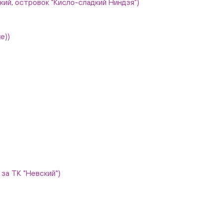
вский, островок "Кисло-сладкий Ниндзя")
е))
, за ТК "Невский")