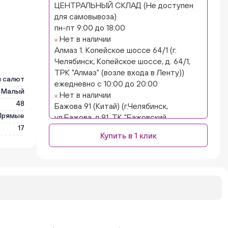
ЦЕНТРАЛЬНЫЙ СКЛАД (Не доступен
для самовывоза)
пн-пт 9:00 до 18:00
Нет в наличии
Алмаз 1. Копейское шоссе 64/1 (г.
Челябинск, Копейское шоссе, д. 64/1,
ТРК "Алмаз" (возле входа в Ленту))
й салют
ежедневно с 10:00 до 20:00
Малый
Нет в наличии
48
Бажова 91 (Китай) (г.Челябинск,
Прямые
ул.Бажова, д.91, ТК "Бажовский,
17
островок "Кисло-сладкий Ниндзя")
Купить в 1 клик
ежедневно с 10:00 до 20:00
Нет в наличии
Бажова 91 Цветы (г. Челябинск,
ул.Бажова, д91/1 (на парковке))
ежедневно с 10:00 до 20:00
Нет в наличии
Бейвеля 59 (Цветы) (Бейвеля, 59)
ежедневно с 10:00 до 20:00