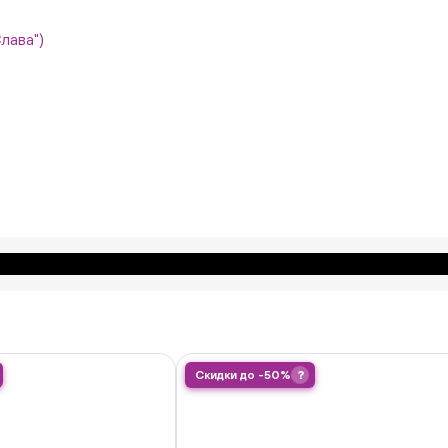
Слава")
Скидки до -50%
?