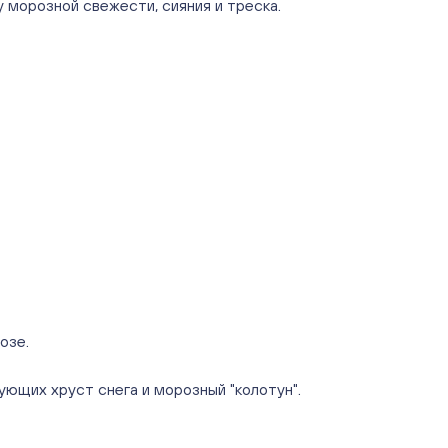
Нет в наличии
 морозной свежести, сияния и треска.
Краснопольский 13г (Цветы)
(Краснопольский, 13Г)
ежедневно с 10:00 до 20:00
Нет в наличии
Молния Зоопарк - Труда,166 (ул.
Труда,166/5)
ежедневно с 10:00 до 20:00
Нет в наличии
Невский. Черкасская 17 (г. Челябинск, ул.
Черкасская, д.17/1, за ТК "Невский")
ежедневно с 10:00 до 20:00
Нет в наличии
Овчинникова, д 12 (Челябинск, улица
Овчинникова, 12А)
ежедневно с 10:00 до 20:00
озе.
Нет в наличии
Слава. Копейск, пр.Славы 8/1 (Копейск,
щих хруст снега и морозный "колотун".
пр. Славы 8/1, ТЦ "Слава")
ежедневно с 10:00 до 20:00
Нет в наличии