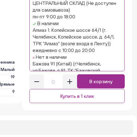
ЦЕНТРАЛЬНЫЙ СКЛАД (Не доступен
для самовывоза)
пн-пт 9:00 до 18:00
В наличии
Алмаз 1. Копейское шоссе 64/1 (г.
Челябинск, Копейское шоссе, д. 64/1,
ТРК "Алмаз" (возле входа в Ленту))
ежедневно с 10:00 до 20:00
Нет в наличии
техника
Бажова 91 (Китай) (г.Челябинск,
Малый
ул.Бажова, д.91, ТК "Бажовский,
19
островок "Кисло-сладкий Ниндзя")
В корзину
ежедневно с 10:00 до 20:00
Прямые
Нет в наличии
9
Купить в 1 клик
Бажова 91 Цветы (г. Челябинск,
ул.Бажова, д91/1 (на парковке))
ежедневно с 10:00 до 20:00
Нет в наличии
Бейвеля 59 (Цветы) (Бейвеля, 59)
ежедневно с 10:00 до 20:00