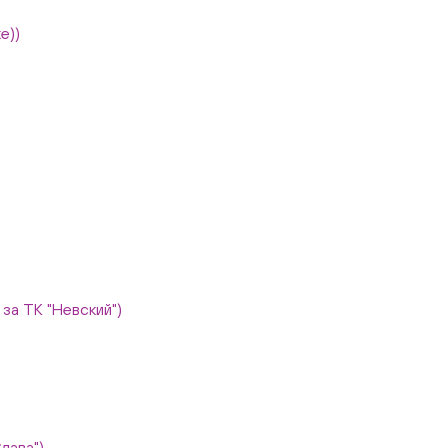
е))
, за ТК "Невский")
Слава")