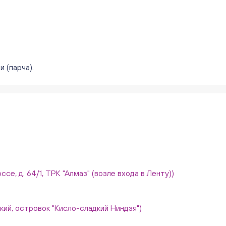
 (парча).
ссе, д. 64/1, ТРК "Алмаз" (возле входа в Ленту))
вский, островок "Кисло-сладкий Ниндзя")