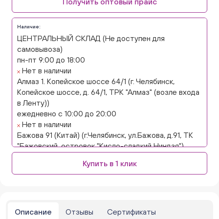
Получить оптовый прайс
Наличие:
ЦЕНТРАЛЬНЫЙ СКЛАД (Не доступен для
самовывоза)
пн-пт 9:00 до 18:00
Нет в наличии
Алмаз 1. Копейское шоссе 64/1 (г. Челябинск,
Копейское шоссе, д. 64/1, ТРК "Алмаз" (возле входа
в Ленту))
ежедневно с 10:00 до 20:00
Нет в наличии
Бажова 91 (Китай) (г.Челябинск, ул.Бажова, д.91, ТК
"Бажовский, островок "Кисло-сладкий Ниндзя")
ежедневно с 10:00 до 20:00
Купить в 1 клик
Нет в наличии
Бажова 91 Цветы (г. Челябинск, ул.Бажова, д91/1 (на
парковке))
ежедневно с 10:00 до 20:00
Нет в наличии
Описание
Отзывы
Сертификаты