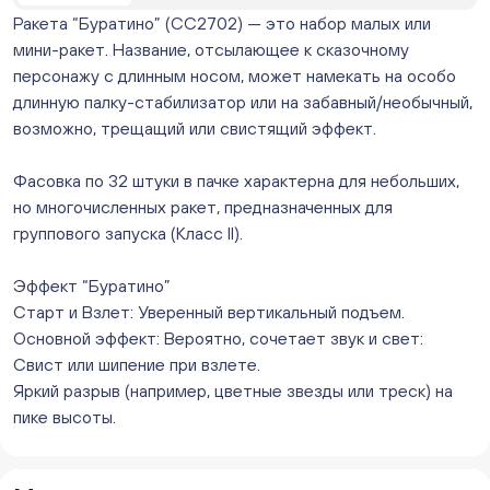
Бейвеля 59 (Цветы) (Бейвеля, 59)
Ракета “Буратино” (СС2702) — это набор малых или
ежедневно с 10:00 до 20:00
мини-ракет. Название, отсылающее к сказочному
Нет в наличии
персонажу с длинным носом, может намекать на особо
Краснопольский 13г (Цветы) (Краснопольский, 13Г)
ежедневно с 10:00 до 20:00
длинную палку-стабилизатор или на забавный/необычный,
Нет в наличии
возможно, трещащий или свистящий эффект.
Молния Зоопарк - Труда,166 (ул. Труда,166/5)
ежедневно с 10:00 до 20:00
Фасовка по 32 штуки в пачке характерна для небольших,
Нет в наличии
но многочисленных ракет, предназначенных для
Невский. Черкасская 17 (г. Челябинск, ул.
группового запуска (Класс II).
Черкасская, д.17/1, за ТК "Невский")
ежедневно с 10:00 до 20:00
Эффект “Буратино”
Нет в наличии
Старт и Взлет: Уверенный вертикальный подъем.
Овчинникова, д 12 (Челябинск, улица Овчинникова,
Основной эффект: Вероятно, сочетает звук и свет:
12А)
Свист или шипение при взлете.
ежедневно с 10:00 до 20:00
Нет в наличии
Яркий разрыв (например, цветные звезды или треск) на
Слава. Копейск, пр.Славы 8/1 (Копейск, пр. Славы
пике высоты.
8/1, ТЦ "Слава")
ежедневно с 10:00 до 20:00
Нет в наличии